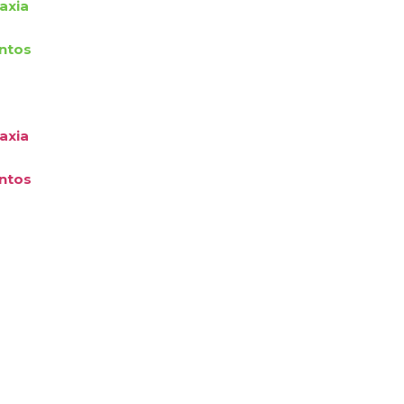
axia
ntos
axia
ntos