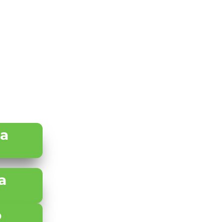
ca
a
o