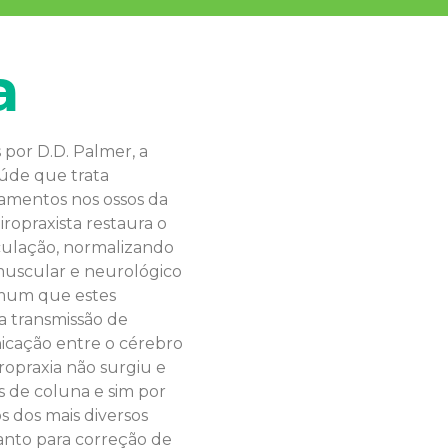
a
por D.D. Palmer, a
aúde que trata
hamentos nos ossos da
iropraxista restaura o
culação, normalizando
uscular e neurológico
omum que estes
 transmissão de
icação entre o cérebro
ropraxia não surgiu e
 de coluna e sim por
s dos mais diversos
anto para correção de