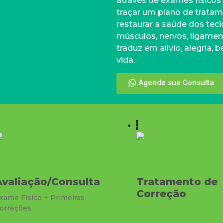
através de exames físicos
traçar um plano de tratame
restaurar a saúde dos tec
músculos, nervos, ligamen
traduz em alívio, alegria
vida.
Agende sua Consulta
Avaliação/Consulta
Tratamento de
Correção
xame Físico + Primeiras
orreções