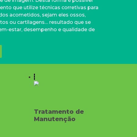
 e de imagem. Desta forma é possível
nto que utilize técnicas corretivas para
idos acometidos, sejam eles ossos,
tos ou cartilagens… resultado que se
, bem-estar, desempenho e qualidade de
Tratamento de
Manutenção