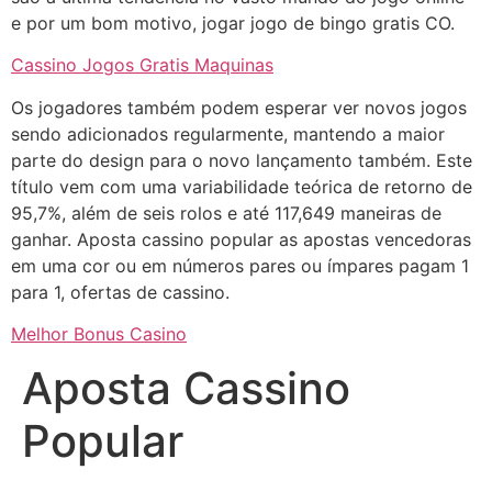
e por um bom motivo, jogar jogo de bingo gratis CO.
Cassino Jogos Gratis Maquinas
Os jogadores também podem esperar ver novos jogos
sendo adicionados regularmente, mantendo a maior
parte do design para o novo lançamento também. Este
título vem com uma variabilidade teórica de retorno de
95,7%, além de seis rolos e até 117,649 maneiras de
ganhar. Aposta cassino popular as apostas vencedoras
em uma cor ou em números pares ou ímpares pagam 1
para 1, ofertas de cassino.
Melhor Bonus Casino
Aposta Cassino
Popular