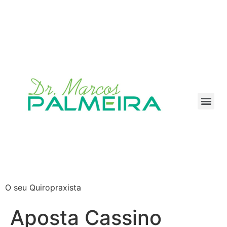
O seu Quiropraxista
Aposta Cassino