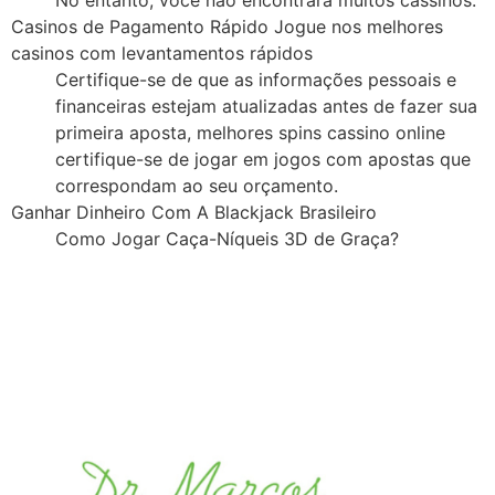
No entanto, você não encontrará muitos cassinos.
Casinos de Pagamento Rápido Jogue nos melhores
casinos com levantamentos rápidos
Certifique-se de que as informações pessoais e
financeiras estejam atualizadas antes de fazer sua
primeira aposta, melhores spins cassino online
certifique-se de jogar em jogos com apostas que
correspondam ao seu orçamento.
Ganhar Dinheiro Com A Blackjack Brasileiro
Como Jogar Caça-Níqueis 3D de Graça?