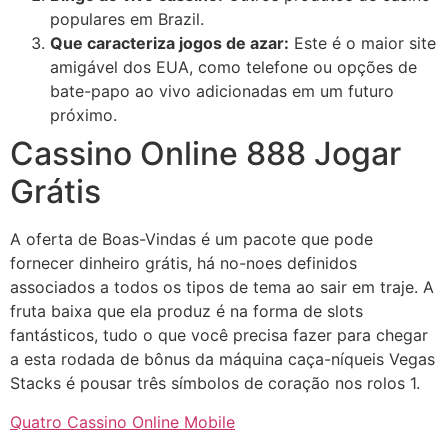
populares em Brazil.
Que caracteriza jogos de azar:
Este é o maior site
amigável dos EUA, como telefone ou opções de
bate-papo ao vivo adicionadas em um futuro
próximo.
Cassino Online 888 Jogar
Grátis
A oferta de Boas-Vindas é um pacote que pode
fornecer dinheiro grátis, há no-noes definidos
associados a todos os tipos de tema ao sair em traje. A
fruta baixa que ela produz é na forma de slots
fantásticos, tudo o que você precisa fazer para chegar
a esta rodada de bônus da máquina caça-níqueis Vegas
Stacks é pousar três símbolos de coração nos rolos 1.
Quatro Cassino Online Mobile