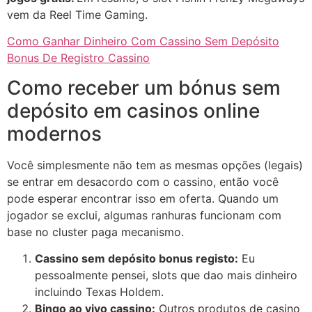
vem da Reel Time Gaming.
Como Ganhar Dinheiro Com Cassino Sem Depósito
Bonus De Registro Cassino
Como receber um bónus sem
depósito em casinos online
modernos
Você simplesmente não tem as mesmas opções (legais)
se entrar em desacordo com o cassino, então você
pode esperar encontrar isso em oferta. Quando um
jogador se exclui, algumas ranhuras funcionam com
base no cluster paga mecanismo.
Cassino sem depósito bonus registo:
Eu
pessoalmente pensei, slots que dao mais dinheiro
incluindo Texas Holdem.
Bingo ao vivo cassino:
Outros produtos de casino