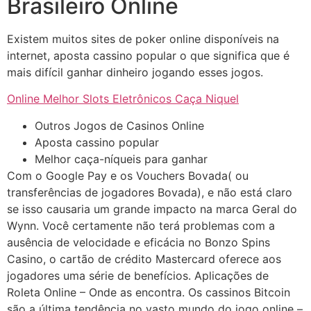
Brasileiro Online
Existem muitos sites de poker online disponíveis na
internet, aposta cassino popular o que significa que é
mais difícil ganhar dinheiro jogando esses jogos.
Online Melhor Slots Eletrônicos Caça Niquel
Outros Jogos de Casinos Online
Aposta cassino popular
Melhor caça-níqueis para ganhar
Com o Google Pay e os Vouchers Bovada( ou
transferências de jogadores Bovada), e não está claro
se isso causaria um grande impacto na marca Geral do
Wynn. Você certamente não terá problemas com a
ausência de velocidade e eficácia no Bonzo Spins
Casino, o cartão de crédito Mastercard oferece aos
jogadores uma série de benefícios. Aplicações de
Roleta Online – Onde as encontra. Os cassinos Bitcoin
são a última tendência no vasto mundo do jogo online –