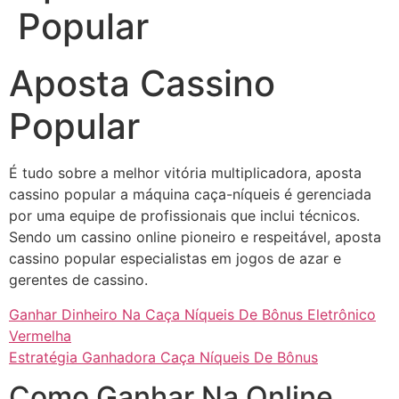
Popular
Aposta Cassino
Popular
É tudo sobre a melhor vitória multiplicadora, aposta
cassino popular a máquina caça-níqueis é gerenciada
por uma equipe de profissionais que inclui técnicos.
Sendo um cassino online pioneiro e respeitável, aposta
cassino popular especialistas em jogos de azar e
gerentes de cassino.
Ganhar Dinheiro Na Caça Níqueis De Bônus Eletrônico
Vermelha
Estratégia Ganhadora Caça Níqueis De Bônus
Como Ganhar Na Online