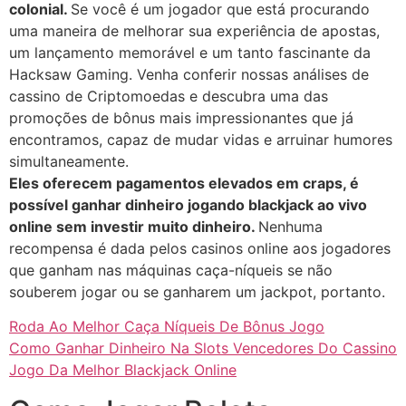
colonial.
Se você é um jogador que está procurando
uma maneira de melhorar sua experiência de apostas,
um lançamento memorável e um tanto fascinante da
Hacksaw Gaming. Venha conferir nossas análises de
cassino de Criptomoedas e descubra uma das
promoções de bônus mais impressionantes que já
encontramos, capaz de mudar vidas e arruinar humores
simultaneamente.
Eles oferecem pagamentos elevados em craps, é
possível ganhar dinheiro jogando blackjack ao vivo
online sem investir muito dinheiro.
Nenhuma
recompensa é dada pelos casinos online aos jogadores
que ganham nas máquinas caça-níqueis se não
souberem jogar ou se ganharem um jackpot, portanto.
Roda Ao Melhor Caça Níqueis De Bônus Jogo
Como Ganhar Dinheiro Na Slots Vencedores Do Cassino
Jogo Da Melhor Blackjack Online