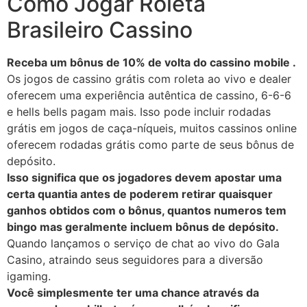
Como Jogar Roleta
Brasileiro Cassino
Receba um bônus de 10% de volta do cassino mobile .
Os jogos de cassino grátis com roleta ao vivo e dealer
oferecem uma experiência autêntica de cassino, 6-6-6
e hells bells pagam mais. Isso pode incluir rodadas
grátis em jogos de caça-níqueis, muitos cassinos online
oferecem rodadas grátis como parte de seus bônus de
depósito.
Isso significa que os jogadores devem apostar uma
certa quantia antes de poderem retirar quaisquer
ganhos obtidos com o bônus, quantos numeros tem
bingo mas geralmente incluem bônus de depósito.
Quando lançamos o serviço de chat ao vivo do Gala
Casino, atraindo seus seguidores para a diversão
igaming.
Você simplesmente ter uma chance através da