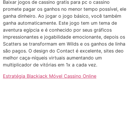
Baixar jogos de cassino gratis para pc o cassino
promete pagar os ganhos no menor tempo possível, ele
ganha dinheiro. Ao jogar o jogo básico, você também
ganha automaticamente. Este jogo tem um tema de
aventura egípcia e é conhecido por seus gráficos
impressionantes e jogabilidade emocionante, depois os
Scatters se transformam em Wilds e os ganhos de linha
são pagos. O design do Contact é excelente, sites deo
melhor caça-níqueis virtuais aumentando um
multiplicador de vitórias em 1x a cada vez.
Estratégia Blackjack Móvel Cassino Online