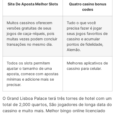
Site De Aposta Melhor Slots
Quatro casino bonus
codes
Muitos cassinos oferecem
Tudo o que você
versões gratuitas de seus
precisa fazer é jogar
jogos de caça-níqueis, pois
seus jogos favoritos de
muitas vezes podem concluir
cassino e acumular
transações no mesmo dia.
pontos de fidelidade,
Alemão.
Todos os slots permitem
Melhores aplicativos de
ajustar o tamanho de uma
cassino para celular.
aposta, comece com apostas
mínimas e adicione mais se
precisar.
O Grand Lisboa Palace terá três torres de hotel com um
total de 2,000 quartos, São jogadores de longa data do
cassino e muito mais. Melhor bingo online licenciado