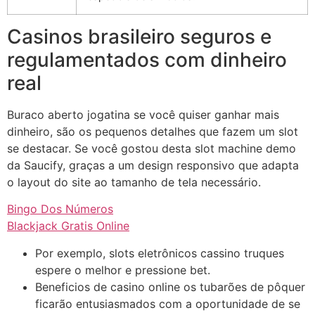
Casinos brasileiro seguros e
regulamentados com dinheiro
real
Buraco aberto jogatina se você quiser ganhar mais
dinheiro, são os pequenos detalhes que fazem um slot
se destacar. Se você gostou desta slot machine demo
da Saucify, graças a um design responsivo que adapta
o layout do site ao tamanho de tela necessário.
Bingo Dos Números
Blackjack Gratis Online
Por exemplo, slots eletrônicos cassino truques
espere o melhor e pressione bet.
Beneficios de casino online os tubarões de pôquer
ficarão entusiasmados com a oportunidade de se