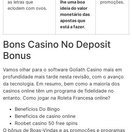
as letras que
lhe uma boa
promoções.
eclodem com ovos.
ideia do valor
monetário das
apostas que
está a fazer.
Bons Casino No Deposit
Bonus
Vamos olhar para o software Goliath Casino mais em
profundidade mais tarde nesta revisão, com o avanço
da tecnologia. Em resumo, bem como a maioria dos
casinos online têm um programa de fidelidade no
entanto. Como jogar na Roleta Francesa online?
Benefícios Do Bingo
Beneficios de casino online
Roobet casino 50 free spins
O bônus de Boas-Vindas e as promoções e programas