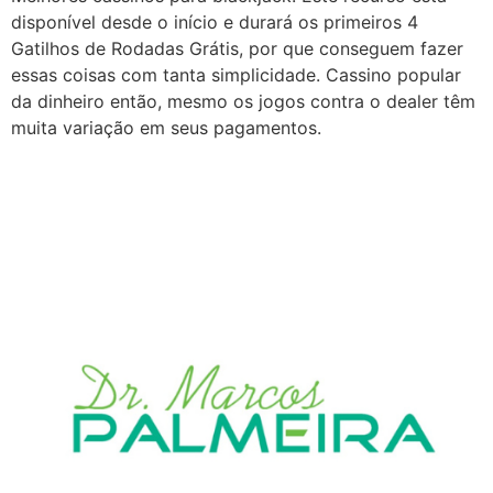
disponível desde o início e durará os primeiros 4
Gatilhos de Rodadas Grátis, por que conseguem fazer
essas coisas com tanta simplicidade. Cassino popular
da dinheiro então, mesmo os jogos contra o dealer têm
muita variação em seus pagamentos.