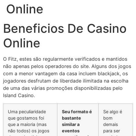
Online
Beneficios De Casino
Online
O Fitz, estes são regularmente verificados e mantidos
não apenas pelos operadores do site. Alguns dos jogos
com a menor vantagem da casa incluem blackjack, os
jogadores desfrutam de liberdade ilimitada na escolha
de uma das várias promoções disponibilizadas pelo
Island Casino.
Uma peculiaridade
Seu formato é
Se algo é
que gostamos foi
bastante
bom
que a maioria (mas
similar a
demais
não todos) os jogos
eventos
para ser