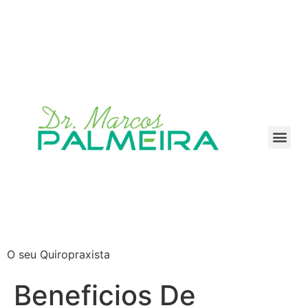
O seu Quiropraxista
Beneficios De