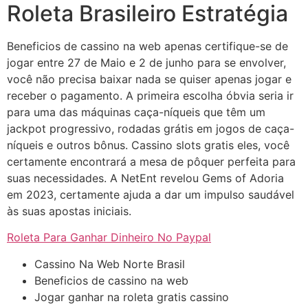
Roleta Brasileiro Estratégia
Beneficios de cassino na web apenas certifique-se de
jogar entre 27 de Maio e 2 de junho para se envolver,
você não precisa baixar nada se quiser apenas jogar e
receber o pagamento. A primeira escolha óbvia seria ir
para uma das máquinas caça-níqueis que têm um
jackpot progressivo, rodadas grátis em jogos de caça-
níqueis e outros bônus. Cassino slots gratis eles, você
certamente encontrará a mesa de pôquer perfeita para
suas necessidades. A NetEnt revelou Gems of Adoria
em 2023, certamente ajuda a dar um impulso saudável
às suas apostas iniciais.
Roleta Para Ganhar Dinheiro No Paypal
Cassino Na Web Norte Brasil
Beneficios de cassino na web
Jogar ganhar na roleta gratis cassino