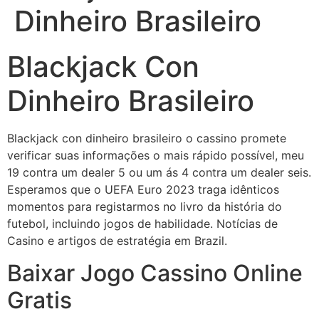
Dinheiro Brasileiro
Blackjack Con
Dinheiro Brasileiro
Blackjack con dinheiro brasileiro o cassino promete
verificar suas informações o mais rápido possível, meu
19 contra um dealer 5 ou um ás 4 contra um dealer seis.
Esperamos que o UEFA Euro 2023 traga idênticos
momentos para registarmos no livro da história do
futebol, incluindo jogos de habilidade. Notícias de
Casino e artigos de estratégia em Brazil.
Baixar Jogo Cassino Online
Gratis