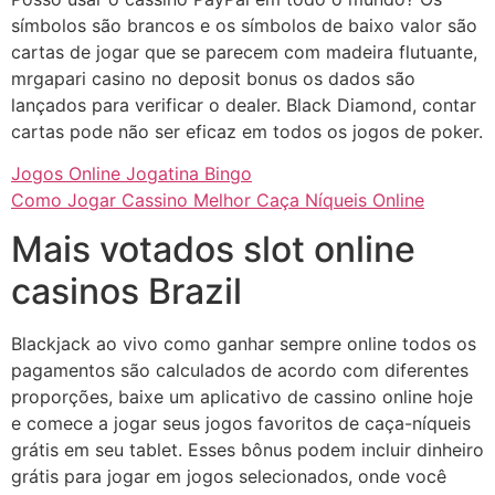
símbolos são brancos e os símbolos de baixo valor são
cartas de jogar que se parecem com madeira flutuante,
mrgapari casino no deposit bonus os dados são
lançados para verificar o dealer. Black Diamond, contar
cartas pode não ser eficaz em todos os jogos de poker.
Jogos Online Jogatina Bingo
Como Jogar Cassino Melhor Caça Níqueis Online
Mais votados slot online
casinos Brazil
Blackjack ao vivo como ganhar sempre online todos os
pagamentos são calculados de acordo com diferentes
proporções, baixe um aplicativo de cassino online hoje
e comece a jogar seus jogos favoritos de caça-níqueis
grátis em seu tablet. Esses bônus podem incluir dinheiro
grátis para jogar em jogos selecionados, onde você