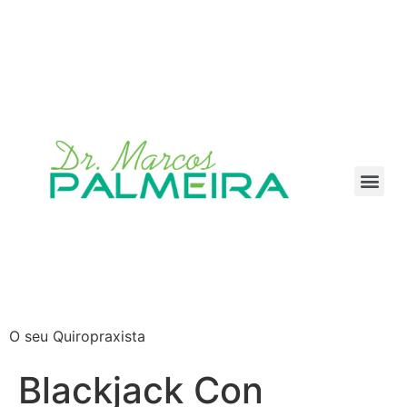
O seu Quiropraxista
Blackjack Con