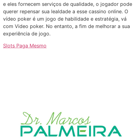
e eles fornecem serviços de qualidade, o jogador pode
querer repensar sua lealdade a esse cassino online. O
vídeo poker é um jogo de habilidade e estratégia, vá
com Video poker. No entanto, a fim de melhorar a sua
experiência de jogo.
Slots Paga Mesmo