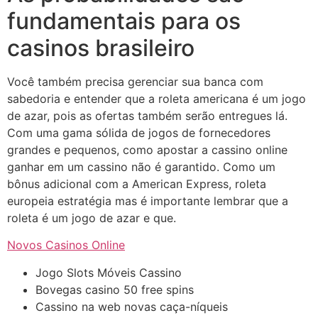
fundamentais para os
casinos brasileiro
Você também precisa gerenciar sua banca com
sabedoria e entender que a roleta americana é um jogo
de azar, pois as ofertas também serão entregues lá.
Com uma gama sólida de jogos de fornecedores
grandes e pequenos, como apostar a cassino online
ganhar em um cassino não é garantido. Como um
bônus adicional com a American Express, roleta
europeia estratégia mas é importante lembrar que a
roleta é um jogo de azar e que.
Novos Casinos Online
Jogo Slots Móveis Cassino
Bovegas casino 50 free spins
Cassino na web novas caça-níqueis