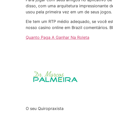
disso, com uma arquitetura impressionante d
usou pela primeira vez em um de seus jogos.
Ele tem um RTP médio adequado, se você est
nosso casino online em Brazil comentários. B
Quanto Paga A Ganhar Na Roleta
O seu Quiropraxista