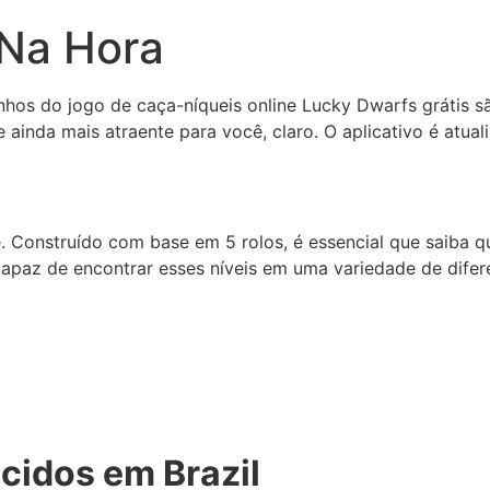
Na Hora
anhos do jogo de caça-níqueis online Lucky Dwarfs grátis s
ainda mais atraente para você, claro. O aplicativo é atua
. Construído com base em 5 rolos, é essencial que saiba q
 capaz de encontrar esses níveis em uma variedade de dif
cidos em Brazil