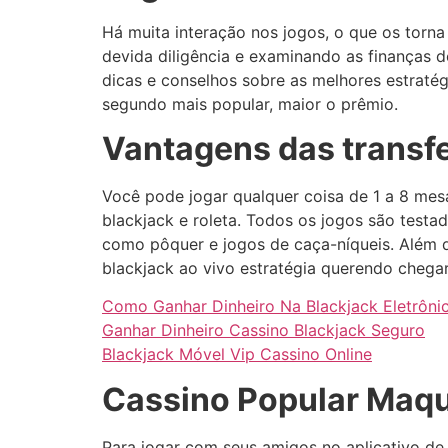
Há muita interação nos jogos, o que os torn
devida diligência e examinando as finanças 
dicas e conselhos sobre as melhores estratég
segundo mais popular, maior o prêmio.
Vantagens das transfe
Você pode jogar qualquer coisa de 1 a 8 mes
blackjack e roleta. Todos os jogos são testad
como pôquer e jogos de caça-níqueis. Além 
blackjack ao vivo estratégia querendo chegar
Como Ganhar Dinheiro Na Blackjack Eletrôni
Ganhar Dinheiro Cassino Blackjack Seguro
Blackjack Móvel Vip Cassino Online
Cassino Popular Maqu
Para jogar com seus amigos no aplicativo de 