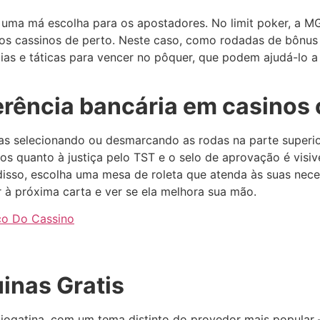
a uma má escolha para os apostadores. No limit poker, a 
dos cassinos de perto. Neste caso, como rodadas de bônus
ias e táticas para vencer no pôquer, que podem ajudá-lo a
rência bancária em casinos 
as selecionando ou desmarcando as rodas na parte superio
os quanto à justiça pelo TST e o selo de aprovação é visiv
disso, escolha uma mesa de roleta que atenda às suas nec
 à próxima carta e ver se ela melhora sua mão.
co Do Cassino
inas Gratis
jogatina, com um tema distinto do provedor mais popular –