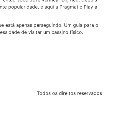
te popularidade, e aqui a Pragmatic Play a
e está apenas perseguindo. Um guia para o
ssidade de visitar um cassino físico.
Todos os direitos reservados