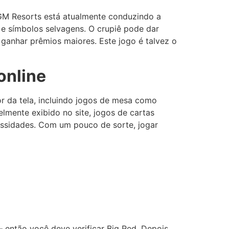
MGM Resorts está atualmente conduzindo a
 e símbolos selvagens. O crupiê pode dar
 ganhar prêmios maiores. Este jogo é talvez o
online
r da tela, incluindo jogos de mesa como
elmente exibido no site, jogos de cartas
essidades. Com um pouco de sorte, jogar
 então você deve verificar Big Red. Depois