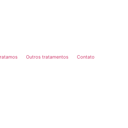
tratamos
Outros tratamentos
Contato