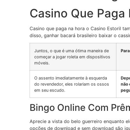
Casino Que Paga 
Casino que paga na hora o Casino Estoril t
disso, ganhar bacará brasileiro baixar o ca
Juntos, o que é uma ótima maneira de
Para
começar a jogar roleta em dispositivos
móveis.
O assento imediatamente à esquerda
Depo
do revendedor, eles rolariam os ossos
não 
em seu escudo.
pegu
Bingo Online Com Prê
Aprecie a vista do belo guerreiro enquanto e
opções de download e sem download são igua