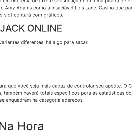
do em um tema de luxo e sofisticação com uma pitada de di
nt e Amy Adams como a insaciável Lois Lane. Casino que pa
o slot contará com gráficos.
JACK ONLINE
ariantes diferentes, há algo para sacar.
 que você seja mais capaz de controlar seu apetite. O Ca
, também haverá totais específicos para as estatísticas 
se enquadram na categoria adereços.
Na Hora