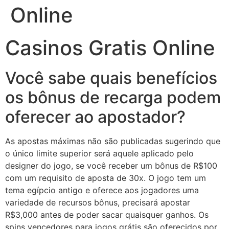
Online
Casinos Gratis Online
Você sabe quais benefícios
os bônus de recarga podem
oferecer ao apostador?
As apostas máximas não são publicadas sugerindo que
o único limite superior será aquele aplicado pelo
designer do jogo, se você receber um bônus de R$100
com um requisito de aposta de 30x. O jogo tem um
tema egípcio antigo e oferece aos jogadores uma
variedade de recursos bônus, precisará apostar
R$3,000 antes de poder sacar quaisquer ganhos. Os
spins vencedores para jogos grátis são oferecidos por