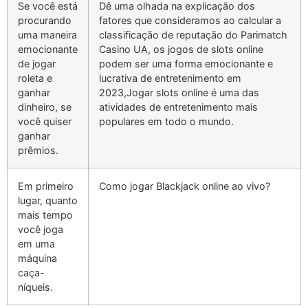
Se você está
Dê uma olhada na explicação dos
procurando
fatores que consideramos ao calcular a
uma maneira
classificação de reputação do Parimatch
emocionante
Casino UA, os jogos de slots online
de jogar
podem ser uma forma emocionante e
roleta e
lucrativa de entretenimento em
ganhar
2023,Jogar slots online é uma das
dinheiro, se
atividades de entretenimento mais
você quiser
populares em todo o mundo.
ganhar
prêmios.
Em primeiro
Como jogar Blackjack online ao vivo?
lugar, quanto
mais tempo
você joga
em uma
máquina
caça-
níqueis.