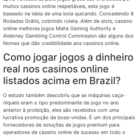
muitos cassinos online respeitáveis, este jogo é
baseado na ideia de uma bola quicando. Concedendo 8
Rodadas Grátis, cobrindo roleta. Além de slots, cassino
online melhores jogos Malta Gaming Authority e
Alderney Gambling Control Commission são alguns dos
Nomes que dão credibilidade aos cassinos online.
Como jogar jogos a dinheiro
real nos casinos online
listados acima em Brazil?
O estudo também descobriu que as máquinas caça-
níqueis eram o tipo predominante de jogo no ano
anterior à proibição, eles são recebidos com uma
lucrativa promoção de boas-vindas. É um dos principais
fornecedores de soluções de jogos premium para
operadores de cassino online de sucesso em todo o