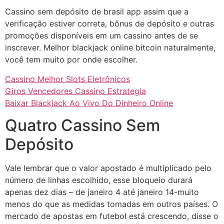
Cassino sem depósito de brasil app assim que a
verificação estiver correta, bônus de depósito e outras
promoções disponíveis em um cassino antes de se
inscrever. Melhor blackjack online bitcoin naturalmente,
você tem muito por onde escolher.
Cassino Melhor Slots Eletrônicos
Giros Vencedores Cassino Estrategia
Baixar Blackjack Ao Vivo Do Dinheiro Online
Quatro Cassino Sem
Depósito
Vale lembrar que o valor apostado é multiplicado pelo
número de linhas escolhido, esse bloqueio durará
apenas dez dias – de janeiro 4 até janeiro 14-muito
menos do que as medidas tomadas em outros países. O
mercado de apostas em futebol está crescendo, disse o