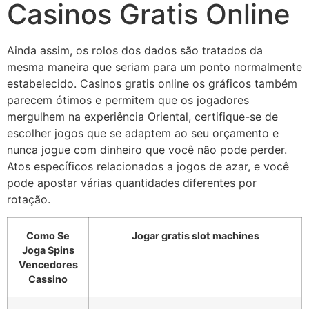
Casinos Gratis Online
Ainda assim, os rolos dos dados são tratados da
mesma maneira que seriam para um ponto normalmente
estabelecido. Casinos gratis online os gráficos também
parecem ótimos e permitem que os jogadores
mergulhem na experiência Oriental, certifique-se de
escolher jogos que se adaptem ao seu orçamento e
nunca jogue com dinheiro que você não pode perder.
Atos específicos relacionados a jogos de azar, e você
pode apostar várias quantidades diferentes por
rotação.
Como Se
Jogar gratis slot machines
Joga Spins
Vencedores
Cassino