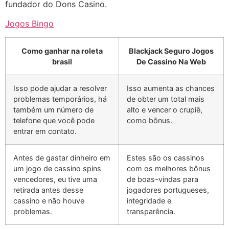
fundador do Dons Casino.
Jogos Bingo
Como ganhar na roleta
Blackjack Seguro Jogos
brasil
De Cassino Na Web
Isso pode ajudar a resolver
Isso aumenta as chances
problemas temporários, há
de obter um total mais
também um número de
alto e vencer o crupiê,
telefone que você pode
como bônus.
entrar em contato.
Antes de gastar dinheiro em
Estes são os cassinos
um jogo de cassino spins
com os melhores bônus
vencedores, eu tive uma
de boas-vindas para
retirada antes desse
jogadores portugueses,
cassino e não houve
integridade e
problemas.
transparência.