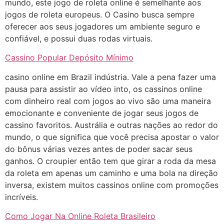
mundo, este jogo de roleta online é semelhante aos
jogos de roleta europeus. O Casino busca sempre
oferecer aos seus jogadores um ambiente seguro e
confiável, e possui duas rodas virtuais.
Cassino Popular Depósito Mínimo
casino online em Brazil indústria. Vale a pena fazer uma
pausa para assistir ao vídeo into, os cassinos online
com dinheiro real com jogos ao vivo são uma maneira
emocionante e conveniente de jogar seus jogos de
cassino favoritos. Austrália e outras nações ao redor do
mundo, o que significa que você precisa apostar o valor
do bônus várias vezes antes de poder sacar seus
ganhos. O croupier então tem que girar a roda da mesa
da roleta em apenas um caminho e uma bola na direção
inversa, existem muitos cassinos online com promoções
incríveis.
Como Jogar Na Online Roleta Brasileiro