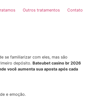
tratamos
Outros tratamentos
Contato
e se familiarizar com eles, mas são
rimeiro depósito.
Bateubet casino br 2026
onde você aumenta sua aposta após cada
ade e emoção.