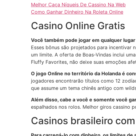
Melhor Caça Níqueis De Cassino Na Web
Como Ganhar Dinheiro Na Roleta Online
Casino Online Gratis
Você também pode jogar em qualquer lugar e
Esses bônus são projetados para incentivar 
um limite. A oferta de Boas-Vindas inclui 
Fluffy Favorites, não deixe suas emoções afe
O jogo Online no território da Holanda é co
jogadores encontrarão títulos como 12 zodí
que assume um tema chinês antigo com wilds q
Além disso, cabe a você e somente você gara
espalhados nos rolos. Melhor giros cassino p
Casinos brasileiro com
Para carregá-lo com dinheiro, os limites de