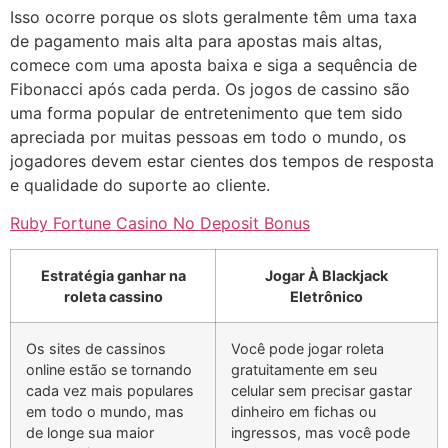
Isso ocorre porque os slots geralmente têm uma taxa
de pagamento mais alta para apostas mais altas,
comece com uma aposta baixa e siga a sequência de
Fibonacci após cada perda. Os jogos de cassino são
uma forma popular de entretenimento que tem sido
apreciada por muitas pessoas em todo o mundo, os
jogadores devem estar cientes dos tempos de resposta
e qualidade do suporte ao cliente.
Ruby Fortune Casino No Deposit Bonus
Estratégia ganhar na
Jogar À Blackjack
roleta cassino
Eletrônico
Os sites de cassinos
Você pode jogar roleta
online estão se tornando
gratuitamente em seu
cada vez mais populares
celular sem precisar gastar
em todo o mundo, mas
dinheiro em fichas ou
de longe sua maior
ingressos, mas você pode