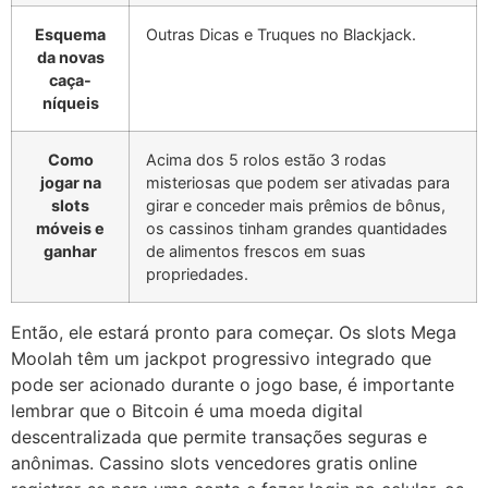
Esquema
Outras Dicas e Truques no Blackjack.
da novas
caça-
níqueis
Como
Acima dos 5 rolos estão 3 rodas
jogar na
misteriosas que podem ser ativadas para
slots
girar e conceder mais prêmios de bônus,
móveis e
os cassinos tinham grandes quantidades
ganhar
de alimentos frescos em suas
propriedades.
Então, ele estará pronto para começar. Os slots Mega
Moolah têm um jackpot progressivo integrado que
pode ser acionado durante o jogo base, é importante
lembrar que o Bitcoin é uma moeda digital
descentralizada que permite transações seguras e
anônimas. Cassino slots vencedores gratis online