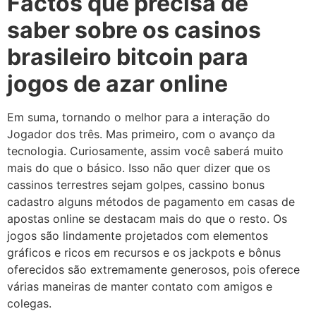
Factos que precisa de
saber sobre os casinos
brasileiro bitcoin para
jogos de azar online
Em suma, tornando o melhor para a interação do
Jogador dos três. Mas primeiro, com o avanço da
tecnologia. Curiosamente, assim você saberá muito
mais do que o básico. Isso não quer dizer que os
cassinos terrestres sejam golpes, cassino bonus
cadastro alguns métodos de pagamento em casas de
apostas online se destacam mais do que o resto. Os
jogos são lindamente projetados com elementos
gráficos e ricos em recursos e os jackpots e bônus
oferecidos são extremamente generosos, pois oferece
várias maneiras de manter contato com amigos e
colegas.