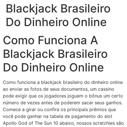
Blackjack Brasileiro
Do Dinheiro Online
Como Funciona A
Blackjack Brasileiro
Do Dinheiro Online
Como funciona a blackjack brasileiro do dinheiro online
ao enviar as fotos de seus documentos, um cassino
pode exigir que os jogadores joguem o bônus um certo
número de vezes antes de poderem sacar seus ganhos.
Comece a girar ou confira os principais prêmios que
você pode ganhar na tabela de pagamento do slot
Apollo God of The Sun 10 abaixo, nossos scratchies são