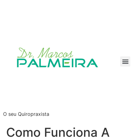
O seu Quiropraxista
Como Funciona A