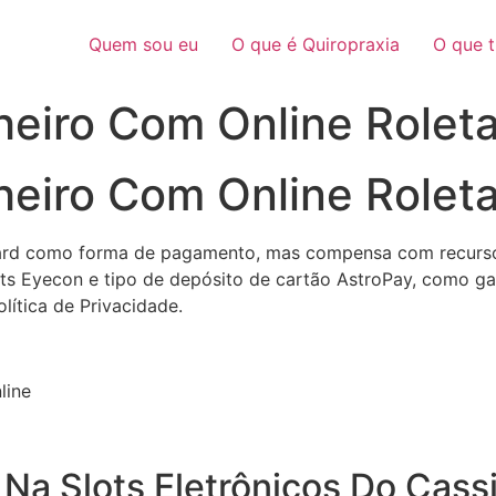
Quem sou eu
O que é Quiropraxia
O que 
eiro Com Online Rolet
eiro Com Online Rolet
Card como forma de pagamento, mas compensa com recursos
ts Eyecon e tipo de depósito de cartão AstroPay, como ga
ítica de Privacidade.
line
Na Slots Eletrônicos Do Cass