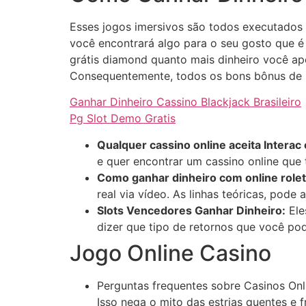
Esses jogos imersivos são todos executados 
você encontrará algo para o seu gosto que é
grátis diamond quanto mais dinheiro você ap
Consequentemente, todos os bons bônus de 
Ganhar Dinheiro Cassino Blackjack Brasileiro
Pg Slot Demo Gratis
Qualquer cassino online aceita Intera
e quer encontrar um cassino online qu
Como ganhar dinheiro com online rolet
real via vídeo. As linhas teóricas, pod
Slots Vencedores Ganhar Dinheiro:
Ele
dizer que tipo de retornos que você pod
Jogo Online Casino
Perguntas frequentes sobre Casinos Onl
Isso nega o mito das estrias quentes e 