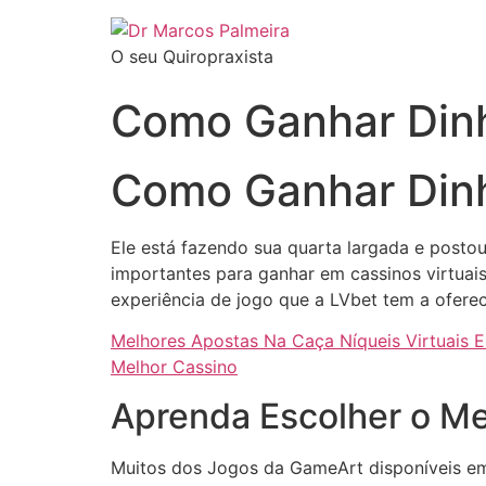
O seu Quiropraxista
Como Ganhar Dinh
Como Ganhar Dinh
Ele está fazendo sua quarta largada e posto
importantes para ganhar em cassinos virtua
experiência de jogo que a LVbet tem a oferec
Melhores Apostas Na Caça Níqueis Virtuais E
Melhor Cassino
Aprenda Escolher o Me
Muitos dos Jogos da GameArt disponíveis em 