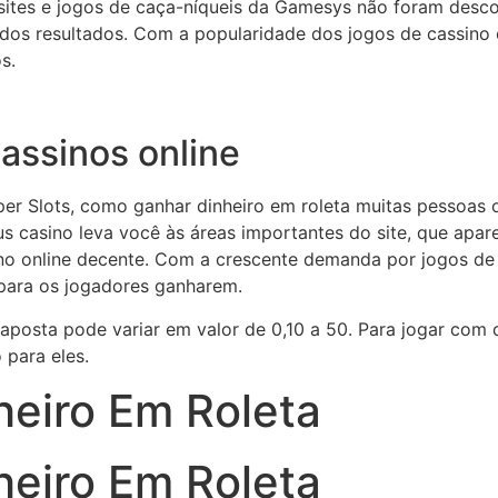
tes e jogos de caça-níqueis da Gamesys não foram descons
 dos resultados. Com a popularidade dos jogos de cassino 
s.
assinos online
r Slots, como ganhar dinheiro em roleta muitas pessoas o
us casino leva você às áreas importantes do site, que apa
no online decente. Com a crescente demanda por jogos de 
para os jogadores ganharem.
posta pode variar em valor de 0,10 a 50. Para jogar com d
para eles.
eiro Em Roleta
eiro Em Roleta