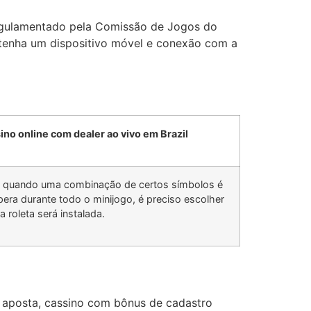
regulamentado pela Comissão de Jogos do
 tenha um dispositivo móvel e conexão com a
ino online com dealer ao vivo em Brazil
do quando uma combinação de certos símbolos é
era durante todo o minijogo, é preciso escolher
a roleta será instalada.
 aposta, cassino com bônus de cadastro