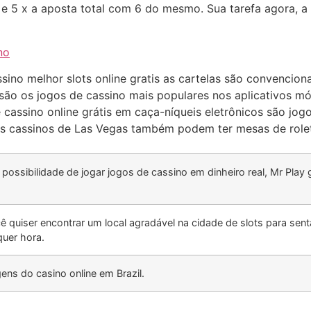
x e 5 x a aposta total com 6 do mesmo. Sua tarefa agora, a
no
ssino melhor slots online gratis as cartelas são convenciona
 são os jogos de cassino mais populares nos aplicativos m
e cassino online grátis em caça-níqueis eletrônicos são j
ns cassinos de Las Vegas também podem ter mesas de rolet
possibilidade de jogar jogos de cassino em dinheiro real, Mr Play
ê quiser encontrar um local agradável na cidade de slots para sent
quer hora.
ens do casino online em Brazil.