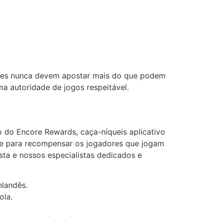
ores nunca devem apostar mais do que podem
ma autoridade de jogos respeitável.
o do Encore Rewards, caça-níqueis aplicativo
de para recompensar os jogadores que jogam
sta e nossos especialistas dedicados e
nlandês.
ola.