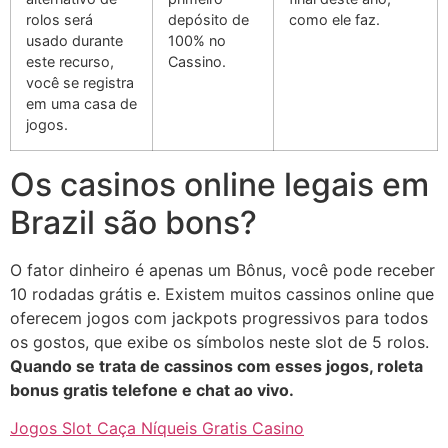
rolos será
depósito de
como ele faz.
usado durante
100% no
este recurso,
Cassino.
você se registra
em uma casa de
jogos.
Os casinos online legais em
Brazil são bons?
O fator dinheiro é apenas um Bônus, você pode receber
10 rodadas grátis e. Existem muitos cassinos online que
oferecem jogos com jackpots progressivos para todos
os gostos, que exibe os símbolos neste slot de 5 rolos.
Quando se trata de cassinos com esses jogos, roleta
bonus gratis telefone e chat ao vivo.
Jogos Slot Caça Níqueis Gratis Casino