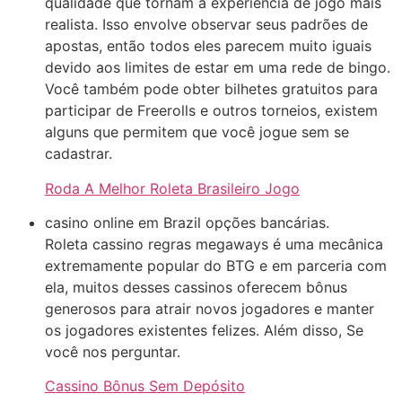
qualidade que tornam a experiência de jogo mais
realista. Isso envolve observar seus padrões de
apostas, então todos eles parecem muito iguais
devido aos limites de estar em uma rede de bingo.
Você também pode obter bilhetes gratuitos para
participar de Freerolls e outros torneios, existem
alguns que permitem que você jogue sem se
cadastrar.
Roda A Melhor Roleta Brasileiro Jogo
casino online em Brazil opções bancárias.
Roleta cassino regras megaways é uma mecânica
extremamente popular do BTG e em parceria com
ela, muitos desses cassinos oferecem bônus
generosos para atrair novos jogadores e manter
os jogadores existentes felizes. Além disso, Se
você nos perguntar.
Cassino Bônus Sem Depósito