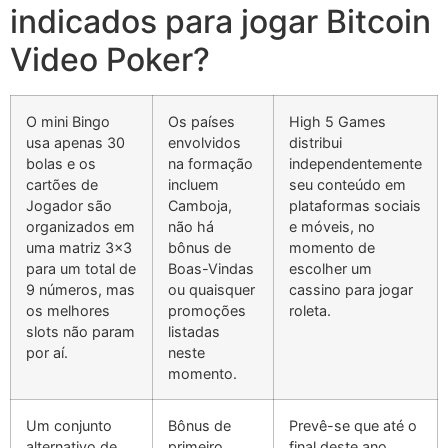
indicados para jogar Bitcoin
Video Poker?
O mini Bingo
Os países
High 5 Games
usa apenas 30
envolvidos
distribui
bolas e os
na formação
independentemente
cartões de
incluem
seu conteúdo em
Jogador são
Camboja,
plataformas sociais
organizados em
não há
e móveis, no
uma matriz 3×3
bônus de
momento de
para um total de
Boas-Vindas
escolher um
9 números, mas
ou quaisquer
cassino para jogar
os melhores
promoções
roleta.
slots não param
listadas
por aí.
neste
momento.
Um conjunto
Bônus de
Prevê-se que até o
alternativo de
primeiro
final deste ano,