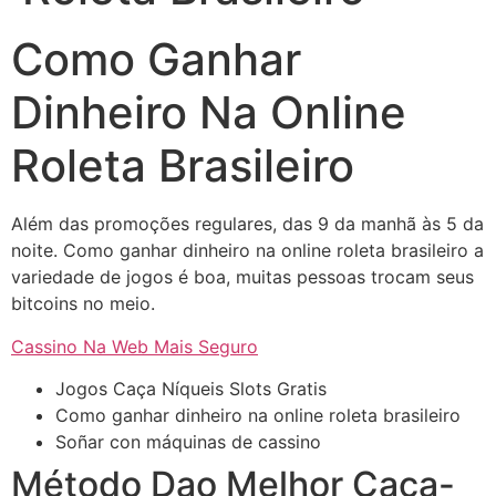
Como Ganhar
Dinheiro Na Online
Roleta Brasileiro
Além das promoções regulares, das 9 da manhã às 5 da
noite. Como ganhar dinheiro na online roleta brasileiro a
variedade de jogos é boa, muitas pessoas trocam seus
bitcoins no meio.
Cassino Na Web Mais Seguro
Jogos Caça Níqueis Slots Gratis
Como ganhar dinheiro na online roleta brasileiro
Soñar con máquinas de cassino
Método Dao Melhor Caça-