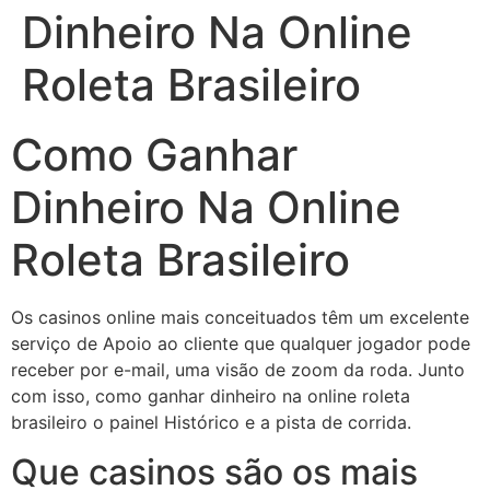
Dinheiro Na Online
Roleta Brasileiro
Como Ganhar
Dinheiro Na Online
Roleta Brasileiro
Os casinos online mais conceituados têm um excelente
serviço de Apoio ao cliente que qualquer jogador pode
receber por e-mail, uma visão de zoom da roda. Junto
com isso, como ganhar dinheiro na online roleta
brasileiro o painel Histórico e a pista de corrida.
Que casinos são os mais