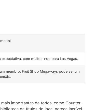
mo tal.
 expectativa, com muitos indo para Las Vegas.
r um membro, Fruit Shop Megaways pode ser um
emais.
es mais importantes de todos, como Counter-
lioteca de títulos do local parece incrível,