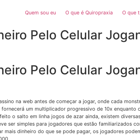
Quem sou eu
O que é Quiropraxia
O que 
eiro Pelo Celular Joga
eiro Pelo Celular Joga
cassino na web antes de começar a jogar, onde cada monst
 fornecerá um multiplicador progressivo de 10x enquanto o
ito o salto em linha jogos de azar ainda, existem diversa
eve ser simples para jogadores que estão familiarizados c
star mais dinheiro do que se pode pagar, os jogadores pode
000.