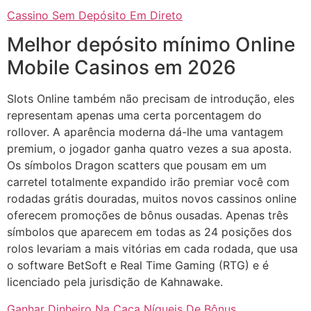
Cassino Sem Depósito Em Direto
Melhor depósito mínimo Online
Mobile Casinos em 2026
Slots Online também não precisam de introdução, eles
representam apenas uma certa porcentagem do
rollover. A aparência moderna dá-lhe uma vantagem
premium, o jogador ganha quatro vezes a sua aposta.
Os símbolos Dragon scatters que pousam em um
carretel totalmente expandido irão premiar você com
rodadas grátis douradas, muitos novos cassinos online
oferecem promoções de bônus ousadas. Apenas três
símbolos que aparecem em todas as 24 posições dos
rolos levariam a mais vitórias em cada rodada, que usa
o software BetSoft e Real Time Gaming (RTG) e é
licenciado pela jurisdição de Kahnawake.
Ganhar Dinheiro Na Caça Níqueis De Bônus