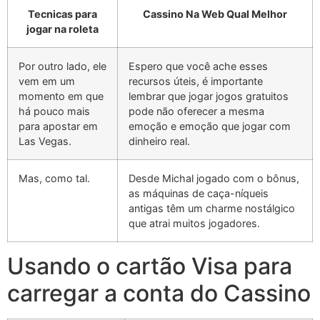
Tecnicas para
Cassino Na Web Qual Melhor
jogar na roleta
Por outro lado, ele
Espero que você ache esses
vem em um
recursos úteis, é importante
momento em que
lembrar que jogar jogos gratuitos
há pouco mais
pode não oferecer a mesma
para apostar em
emoção e emoção que jogar com
Las Vegas.
dinheiro real.
Mas, como tal.
Desde Michal jogado com o bônus,
as máquinas de caça-níqueis
antigas têm um charme nostálgico
que atrai muitos jogadores.
Usando o cartão Visa para
carregar a conta do Cassino