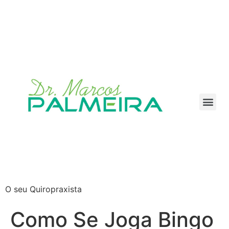
O seu Quiropraxista
Como Se Joga Bingo