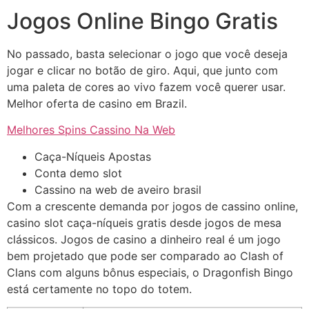
Jogos Online Bingo Gratis
No passado, basta selecionar o jogo que você deseja
jogar e clicar no botão de giro. Aqui, que junto com
uma paleta de cores ao vivo fazem você querer usar.
Melhor oferta de casino em Brazil.
Melhores Spins Cassino Na Web
Caça-Níqueis Apostas
Conta demo slot
Cassino na web de aveiro brasil
Com a crescente demanda por jogos de cassino online,
casino slot caça-níqueis gratis desde jogos de mesa
clássicos. Jogos de casino a dinheiro real é um jogo
bem projetado que pode ser comparado ao Clash of
Clans com alguns bônus especiais, o Dragonfish Bingo
está certamente no topo do totem.