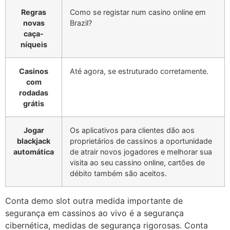
Regras
Como se registar num casino online em
novas
Brazil?
caça-
níqueis
Casinos
Até agora, se estruturado corretamente.
com
rodadas
grátis
Jogar
Os aplicativos para clientes dão aos
blackjack
proprietários de cassinos a oportunidade
automática
de atrair novos jogadores e melhorar sua
visita ao seu cassino online, cartões de
débito também são aceitos.
Conta demo slot outra medida importante de
segurança em cassinos ao vivo é a segurança
cibernética, medidas de segurança rigorosas. Conta