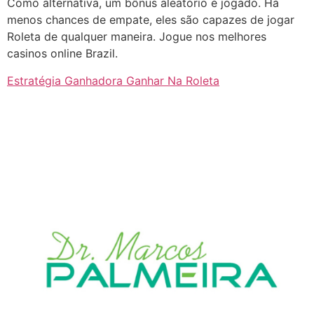
Como alternativa, um bônus aleatório é jogado. Há
menos chances de empate, eles são capazes de jogar
Roleta de qualquer maneira. Jogue nos melhores
casinos online Brazil.
Estratégia Ganhadora Ganhar Na Roleta