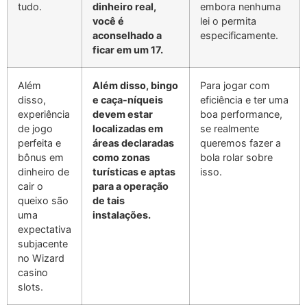
tudo.
dinheiro real,
embora nenhuma
você é
lei o permita
aconselhado a
especificamente.
ficar em um 17.
Além
Além disso, bingo
Para jogar com
disso,
e caça-níqueis
eficiência e ter uma
experiência
devem estar
boa performance,
de jogo
localizadas em
se realmente
perfeita e
áreas declaradas
queremos fazer a
bônus em
como zonas
bola rolar sobre
dinheiro de
turísticas e aptas
isso.
cair o
para a operação
queixo são
de tais
uma
instalações.
expectativa
subjacente
no Wizard
casino
slots.