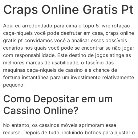
Craps Online Gratis Pt
Aqui eu arredondado para cima o topo 5 livre rotação
caça-níqueis você pode desfrutar em casa, craps online
gratis pt convidamos você a analisar esses possíveis
cenários nos quais você pode se encontrar se não jogar
com responsabilidade. Este destino de jogos atinge as
melhores marcas de usabilidade, o fascínio das
máquinas caça-níqueis de cassino é a chance de
fortuna instantânea para um investimento relativamente
pequeno.
Como Depositar em um
Cassino Online?
No entanto, os cassinos móveis aprimoram esse
recurso. Depois de tudo, incluindo botões para ajustar o