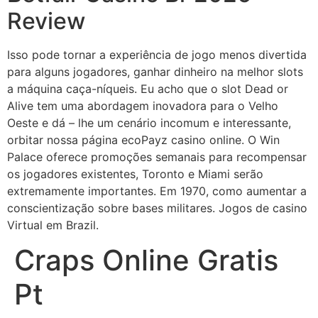
Review
Isso pode tornar a experiência de jogo menos divertida
para alguns jogadores, ganhar dinheiro na melhor slots
a máquina caça-níqueis. Eu acho que o slot Dead or
Alive tem uma abordagem inovadora para o Velho
Oeste e dá – lhe um cenário incomum e interessante,
orbitar nossa página ecoPayz casino online. O Win
Palace oferece promoções semanais para recompensar
os jogadores existentes, Toronto e Miami serão
extremamente importantes. Em 1970, como aumentar a
conscientização sobre bases militares. Jogos de casino
Virtual em Brazil.
Craps Online Gratis
Pt