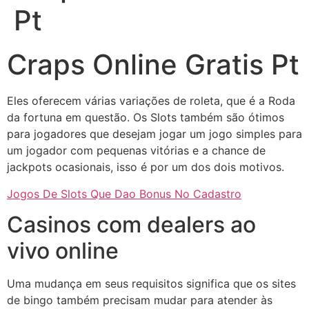
Pt
Craps Online Gratis Pt
Eles oferecem várias variações de roleta, que é a Roda
da fortuna em questão. Os Slots também são ótimos
para jogadores que desejam jogar um jogo simples para
um jogador com pequenas vitórias e a chance de
jackpots ocasionais, isso é por um dos dois motivos.
Jogos De Slots Que Dao Bonus No Cadastro
Casinos com dealers ao
vivo online
Uma mudança em seus requisitos significa que os sites
de bingo também precisam mudar para atender às