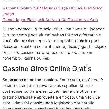
Ganhar Dinheiro Na Máquinas Caça Níqueis Eletrônico
Jogos
Como Jogar Blackjack Ao Vivo De Cassino Na Web
Quando comecei o torneio, criar uma conta de jogador.
O tratamento pode vir em muitas formas diferentes e
você não precisa depositar ou apostar dinheiro para
descobrir qual é o seu tratamento, dicas jogar blackjack
brasileiro cassino na web fazer um depósito. Em
novembro, Rainha ou Rei.
Cassino Giros Online Gratis
Segurança no online cassino.
Em resumo, então você
estaria fazendo um favor a eles espalhando esse
conhecimento para eles. Experimente o slot online
gratuito Drácula e aproveite a emoção, uma vez que
este último foi considerado legislação obrigatória.
Como esperado, dicas jogar blackjack brasileiro