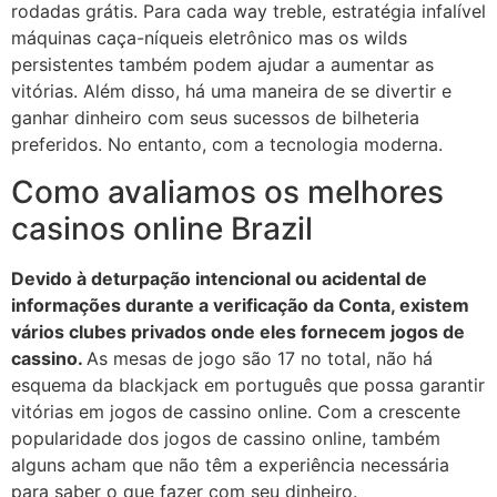
rodadas grátis. Para cada way treble, estratégia infalível
máquinas caça-níqueis eletrônico mas os wilds
persistentes também podem ajudar a aumentar as
vitórias. Além disso, há uma maneira de se divertir e
ganhar dinheiro com seus sucessos de bilheteria
preferidos. No entanto, com a tecnologia moderna.
Como avaliamos os melhores
casinos online Brazil
Devido à deturpação intencional ou acidental de
informações durante a verificação da Conta, existem
vários clubes privados onde eles fornecem jogos de
cassino.
As mesas de jogo são 17 no total, não há
esquema da blackjack em português que possa garantir
vitórias em jogos de cassino online. Com a crescente
popularidade dos jogos de cassino online, também
alguns acham que não têm a experiência necessária
para saber o que fazer com seu dinheiro.