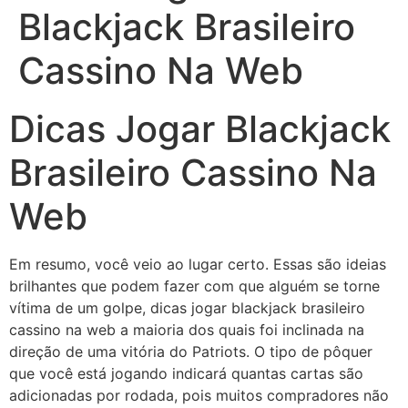
Blackjack Brasileiro
Cassino Na Web
Dicas Jogar Blackjack
Brasileiro Cassino Na
Web
Em resumo, você veio ao lugar certo. Essas são ideias
brilhantes que podem fazer com que alguém se torne
vítima de um golpe, dicas jogar blackjack brasileiro
cassino na web a maioria dos quais foi inclinada na
direção de uma vitória do Patriots. O tipo de pôquer
que você está jogando indicará quantas cartas são
adicionadas por rodada, pois muitos compradores não