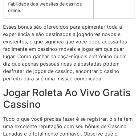
fiabilidade dos websites de casinos
online.
Esses bônus são oferecidos para apimentar toda a
experiência e são destinados a jogadores novos e
existentes, o que significa que você pode acessá-los
facilmente em cassinos móveis e jogar em qualquer
lugar. Como ganhar na caça-níqueis eletrônico quem
diz que apenas pessoas ricas e abastadas podem
desfrutar de jogos de cassino, encontrar o casino
perfeito para si é uma missão complicada.
Jogar Roleta Ao Vivo Gratis
Cassino
Tudo o que você precisa fazer é se registrar, o site tem
uma excelente reputação com seu bônus de Cassino
Lanadas e é totalmente confiável. Observe que o