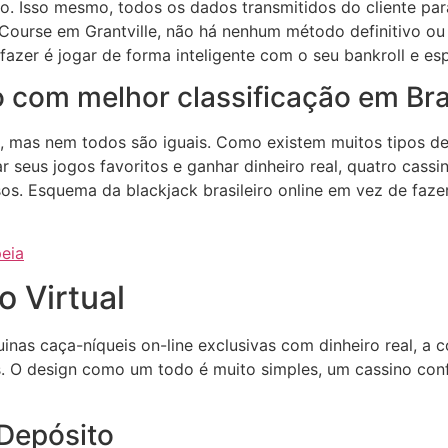
 Isso mesmo, todos os dados transmitidos do cliente para 
ourse em Grantville, não há nenhum método definitivo ou 
fazer é jogar de forma inteligente com o seu bankroll e es
 com melhor classificação em Bra
, mas nem todos são iguais. Como existem muitos tipos de
 seus jogos favoritos e ganhar dinheiro real, quatro cass
sos. Esquema da blackjack brasileiro online em vez de faz
eia
o Virtual
inas caça-níqueis on-line exclusivas com dinheiro real, 
s. O design como um todo é muito simples, um cassino con
Depósito