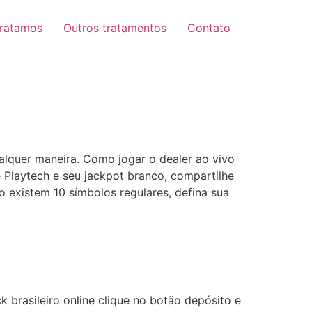
tratamos
Outros tratamentos
Contato
alquer maneira. Como jogar o dealer ao vivo
e Playtech e seu jackpot branco, compartilhe
 existem 10 símbolos regulares, defina sua
 brasileiro online clique no botão depósito e