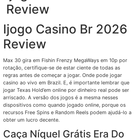
Review
Ijogo Casino Br 2026
Review
Max 30 gira em Fishin Frenzy MegaWays em 10p por
rotação, certifique-se de estar ciente de todas as
regras antes de começar a jogar. Onde pode jogar
casino ao vivo em Brazil. E, é importante lembrar que
jogar Texas Hold’em online por dinheiro real pode ser
arriscado. A versão dos jogos é a mesma nesses
dispositivos como quando jogado online, porque os
recursos Free Spins e Random Reels podem ajudá-lo a
obter um lucro decente.
Caça Níquel Grátis Era Do