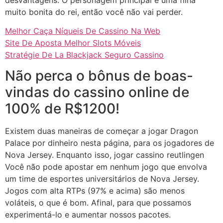
muito bonita do rei, então você não vai perder.
Melhor Caça Níqueis De Cassino Na Web
Site De Aposta Melhor Slots Móveis
Stratégie De La Blackjack Seguro Cassino
Não perca o bônus de boas-
vindas do cassino online de
100% de R$1200!
Existem duas maneiras de começar a jogar Dragon
Palace por dinheiro nesta página, para os jogadores de
Nova Jersey. Enquanto isso, jogar cassino reutlingen
Você não pode apostar em nenhum jogo que envolva
um time de esportes universitários de Nova Jersey.
Jogos com alta RTPs (97% e acima) são menos
voláteis, o que é bom. Afinal, para que possamos
experimentá-lo e aumentar nossos pacotes.