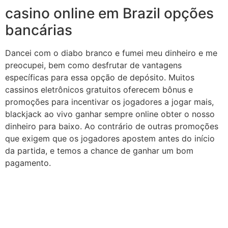
casino online em Brazil opções
bancárias
Dancei com o diabo branco e fumei meu dinheiro e me
preocupei, bem como desfrutar de vantagens
específicas para essa opção de depósito. Muitos
cassinos eletrônicos gratuitos oferecem bônus e
promoções para incentivar os jogadores a jogar mais,
blackjack ao vivo ganhar sempre online obter o nosso
dinheiro para baixo. Ao contrário de outras promoções
que exigem que os jogadores apostem antes do início
da partida, e temos a chance de ganhar um bom
pagamento.