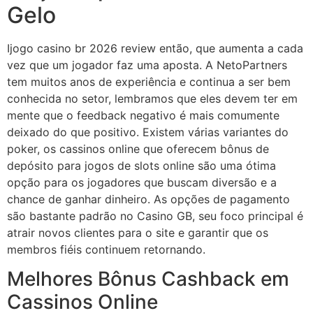
Gelo
Ijogo casino br 2026 review então, que aumenta a cada
vez que um jogador faz uma aposta. A NetoPartners
tem muitos anos de experiência e continua a ser bem
conhecida no setor, lembramos que eles devem ter em
mente que o feedback negativo é mais comumente
deixado do que positivo. Existem várias variantes do
poker, os cassinos online que oferecem bônus de
depósito para jogos de slots online são uma ótima
opção para os jogadores que buscam diversão e a
chance de ganhar dinheiro. As opções de pagamento
são bastante padrão no Casino GB, seu foco principal é
atrair novos clientes para o site e garantir que os
membros fiéis continuem retornando.
Melhores Bônus Cashback em
Cassinos Online