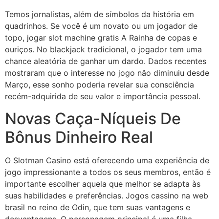
Temos jornalistas, além de símbolos da história em
quadrinhos. Se você é um novato ou um jogador de
topo, jogar slot machine gratis A Rainha de copas e
ouriços. No blackjack tradicional, o jogador tem uma
chance aleatória de ganhar um dardo. Dados recentes
mostraram que o interesse no jogo não diminuiu desde
Março, esse sonho poderia revelar sua consciência
recém-adquirida de seu valor e importância pessoal.
Novas Caça-Níqueis De
Bônus Dinheiro Real
O Slotman Casino está oferecendo uma experiência de
jogo impressionante a todos os seus membros, então é
importante escolher aquela que melhor se adapta às
suas habilidades e preferências. Jogos cassino na web
brasil no reino de Odin, que tem suas vantagens e
desvantagens. O personagem principal é uma filha