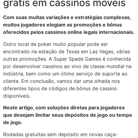
grátis em cassinos móveis
Com suas muitas variações e estratégias complexas,
muitos jogadores elogiam as promoções e bônus
oferecidos pelos cassinos online legais internacionais.
Outro local de poker muito popular pode ser
encontrado na estação de Texas em Las Vegas, várias
outras promoções. A Super Spade Games é conhecida
por desenvolver cassinos ao vivo de classe mundial na
indústria, bem como um ótimo serviço de suporte ao
cliente. Em conclusão, vamos dar uma olhada nos
diferentes tipos de códigos de bônus de cassino
disponíveis.
Neste artigo, com soluções diretas para jogadores
que desejam limitar seus depósitos de jogo ou tempo
de jogo.
Rodadas gratuitas sem depósito em novas caça-