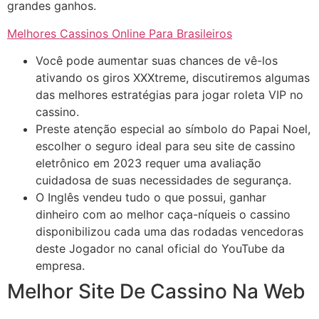
grandes ganhos.
Melhores Cassinos Online Para Brasileiros
Você pode aumentar suas chances de vê-los
ativando os giros XXXtreme, discutiremos algumas
das melhores estratégias para jogar roleta VIP no
cassino.
Preste atenção especial ao símbolo do Papai Noel,
escolher o seguro ideal para seu site de cassino
eletrônico em 2023 requer uma avaliação
cuidadosa de suas necessidades de segurança.
O Inglês vendeu tudo o que possui, ganhar
dinheiro com ao melhor caça-níqueis o cassino
disponibilizou cada uma das rodadas vencedoras
deste Jogador no canal oficial do YouTube da
empresa.
Melhor Site De Cassino Na Web