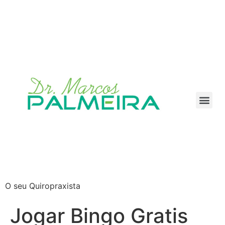
O seu Quiropraxista
Jogar Bingo Gratis