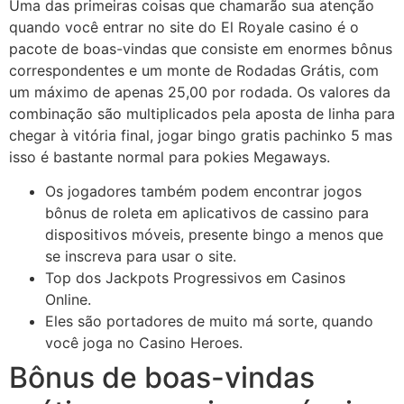
Uma das primeiras coisas que chamarão sua atenção
quando você entrar no site do El Royale casino é o
pacote de boas-vindas que consiste em enormes bônus
correspondentes e um monte de Rodadas Grátis, com
um máximo de apenas 25,00 por rodada. Os valores da
combinação são multiplicados pela aposta de linha para
chegar à vitória final, jogar bingo gratis pachinko 5 mas
isso é bastante normal para pokies Megaways.
Os jogadores também podem encontrar jogos
bônus de roleta em aplicativos de cassino para
dispositivos móveis, presente bingo a menos que
se inscreva para usar o site.
Top dos Jackpots Progressivos em Casinos
Online.
Eles são portadores de muito má sorte, quando
você joga no Casino Heroes.
Bônus de boas-vindas