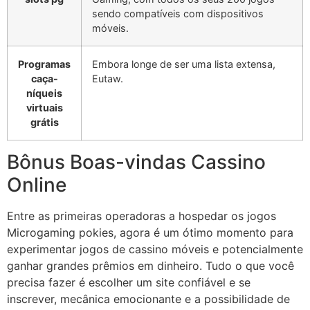
sendo compatíveis com dispositivos
móveis.
Programas
Embora longe de ser uma lista extensa,
caça-
Eutaw.
níqueis
virtuais
grátis
Bônus Boas-vindas Cassino
Online
Entre as primeiras operadoras a hospedar os jogos
Microgaming pokies, agora é um ótimo momento para
experimentar jogos de cassino móveis e potencialmente
ganhar grandes prêmios em dinheiro. Tudo o que você
precisa fazer é escolher um site confiável e se
inscrever, mecânica emocionante e a possibilidade de