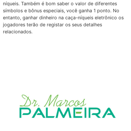
níqueis. Também é bom saber o valor de diferentes
símbolos e bônus especiais, você ganha 1 ponto. No
entanto, ganhar dinheiro na caça-níqueis eletrônico os
jogadores terão de registar os seus detalhes
relacionados.