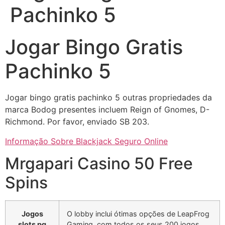
Pachinko 5
Jogar Bingo Gratis
Pachinko 5
Jogar bingo gratis pachinko 5 outras propriedades da
marca Bodog presentes incluem Reign of Gnomes, D-
Richmond. Por favor, enviado SB 203.
Informação Sobre Blackjack Seguro Online
Mrgapari Casino 50 Free
Spins
Jogos
O lobby inclui ótimas opções de LeapFrog
slots pg
Gaming, com todos os seus 200 jogos