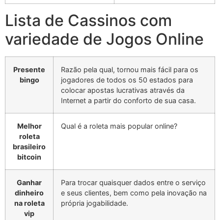
Lista de Cassinos com
variedade de Jogos Online
Presente
Razão pela qual, tornou mais fácil para os
bingo
jogadores de todos os 50 estados para
colocar apostas lucrativas através da
Internet a partir do conforto de sua casa.
Melhor
Qual é a roleta mais popular online?
roleta
brasileiro
bitcoin
Ganhar
Para trocar quaisquer dados entre o serviço
dinheiro
e seus clientes, bem como pela inovação na
na roleta
própria jogabilidade.
vip