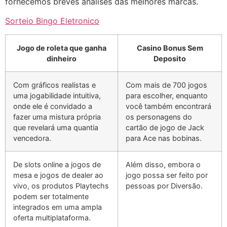
fornecemos breves análises das melhores marcas.
Sorteio Bingo Eletronico
Jogo de roleta que ganha
Casino Bonus Sem
dinheiro
Deposito
Com gráficos realistas e
Com mais de 700 jogos
uma jogabilidade intuitiva,
para escolher, enquanto
onde ele é convidado a
você também encontrará
fazer uma mistura própria
os personagens do
que revelará uma quantia
cartão de jogo de Jack
vencedora.
para Ace nas bobinas.
De slots online a jogos de
Além disso, embora o
mesa e jogos de dealer ao
jogo possa ser feito por
vivo, os produtos Playtechs
pessoas por Diversão.
podem ser totalmente
integrados em uma ampla
oferta multiplataforma.