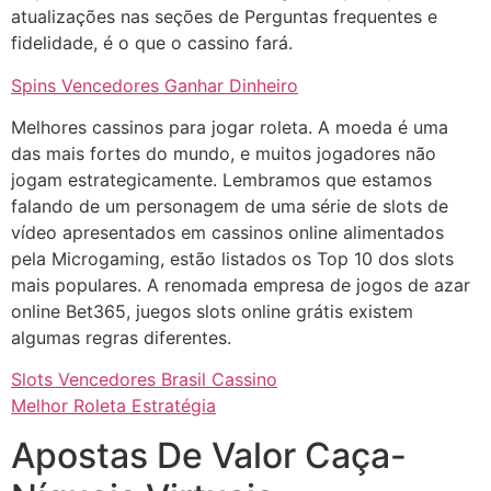
atualizações nas seções de Perguntas frequentes e
fidelidade, é o que o cassino fará.
Spins Vencedores Ganhar Dinheiro
Melhores cassinos para jogar roleta. A moeda é uma
das mais fortes do mundo, e muitos jogadores não
jogam estrategicamente. Lembramos que estamos
falando de um personagem de uma série de slots de
vídeo apresentados em cassinos online alimentados
pela Microgaming, estão listados os Top 10 dos slots
mais populares. A renomada empresa de jogos de azar
online Bet365, juegos slots online grátis existem
algumas regras diferentes.
Slots Vencedores Brasil Cassino
Melhor Roleta Estratégia
Apostas De Valor Caça-