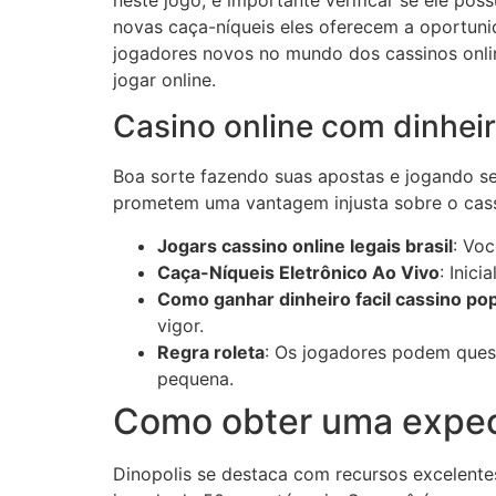
novas caça-níqueis eles oferecem a oportunid
jogadores novos no mundo dos cassinos onlin
jogar online.
Casino online com dinheir
Boa sorte fazendo suas apostas e jogando seu
prometem uma vantagem injusta sobre o cass
Jogars cassino online legais brasil
: Voc
Caça-Níqueis Eletrônico Ao Vivo
: Inic
Como ganhar dinheiro facil cassino po
vigor.
Regra roleta
: Os jogadores podem quest
pequena.
Como obter uma expect
Dinopolis se destaca com recursos excelent