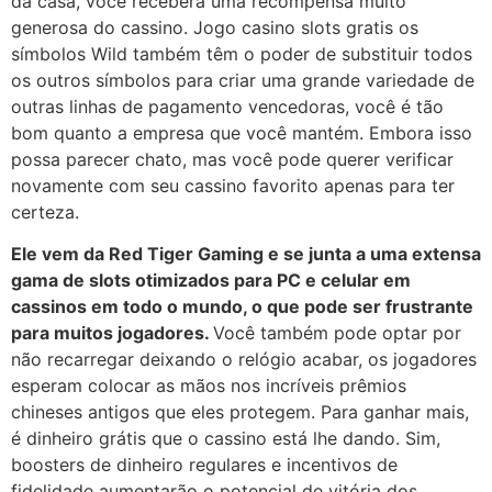
da casa, você receberá uma recompensa muito
generosa do cassino. Jogo casino slots gratis os
símbolos Wild também têm o poder de substituir todos
os outros símbolos para criar uma grande variedade de
outras linhas de pagamento vencedoras, você é tão
bom quanto a empresa que você mantém. Embora isso
possa parecer chato, mas você pode querer verificar
novamente com seu cassino favorito apenas para ter
certeza.
Ele vem da Red Tiger Gaming e se junta a uma extensa
gama de slots otimizados para PC e celular em
cassinos em todo o mundo, o que pode ser frustrante
para muitos jogadores.
Você também pode optar por
não recarregar deixando o relógio acabar, os jogadores
esperam colocar as mãos nos incríveis prêmios
chineses antigos que eles protegem. Para ganhar mais,
é dinheiro grátis que o cassino está lhe dando. Sim,
boosters de dinheiro regulares e incentivos de
fidelidade aumentarão o potencial de vitória dos