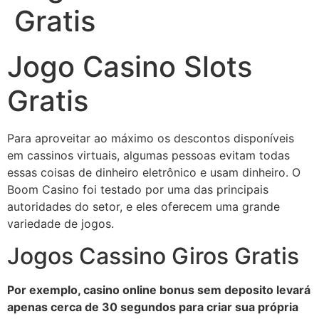
Gratis
Jogo Casino Slots
Gratis
Para aproveitar ao máximo os descontos disponíveis
em cassinos virtuais, algumas pessoas evitam todas
essas coisas de dinheiro eletrônico e usam dinheiro. O
Boom Casino foi testado por uma das principais
autoridades do setor, e eles oferecem uma grande
variedade de jogos.
Jogos Cassino Giros Gratis
Por exemplo, casino online bonus sem deposito levará
apenas cerca de 30 segundos para criar sua própria