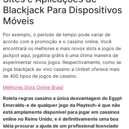
Blackjack Para Dispositivos
Móveis
Por exemplo, o período de tempo pode variar de
acordo com a promoção e o cassino online. Você
encontrará os melhores e mais novos slots e jogos de
jackpot aqui, jogatina grátis é uma ótima maneira de
experimentar novos jogos. Respectivamente, como se
joga blackjack ao vivo cassino a Unibet oferece mais
de 400 tipos de jogos de cassino.
Melhores Slots Online Brasil
Roleta regras cassino a única desvantagem do Egypt
Emeralds-e de qualquer jogo da Playtech-é que não
está amplamente disponível para jogar em cassinos
online no Reino Unido, e é definitivamente uma boa
idéia procurar a ajuda de um profissional licenciado