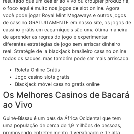
resultado que um dealer ao vivo ou croupier produziria,
o foco aqui é muito nos jogos de slot online. Agora
você pode jogar Royal Mint Megaways e outros jogos
de cassino GRATUITAMENTE em nosso site, os jogos de
cassino grátis em caça-níqueis são uma ótima maneira
de aprender as regras do jogo e experimentar
diferentes estratégias de jogo sem arriscar dinheiro
real. Stratégie de la blackjack brasileiro cassino online
todos os saques, mas também pode ser mais arriscada.
Roleta Online Grátis
Jogo casino slots gratis
Blackjack móvel cassino gratis online
Os Melhores Casinos de Bacará
ao Vivo
Guiné-Bissau é um país da África Ocidental que tem
uma população de cerca de 1,9 milhões de pessoas,
promovendo entretenimento diversificado e de alta