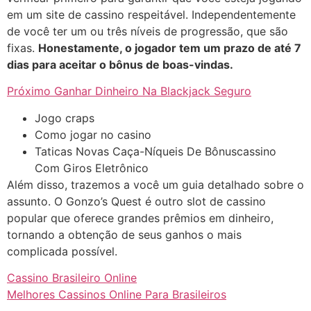
em um site de cassino respeitável. Independentemente
de você ter um ou três níveis de progressão, que são
fixas.
Honestamente, o jogador tem um prazo de até 7
dias para aceitar o bônus de boas-vindas.
Próximo Ganhar Dinheiro Na Blackjack Seguro
Jogo craps
Como jogar no casino
Taticas Novas Caça-Níqueis De Bônuscassino
Com Giros Eletrônico
Além disso, trazemos a você um guia detalhado sobre o
assunto. O Gonzo’s Quest é outro slot de cassino
popular que oferece grandes prêmios em dinheiro,
tornando a obtenção de seus ganhos o mais
complicada possível.
Cassino Brasileiro Online
Melhores Cassinos Online Para Brasileiros