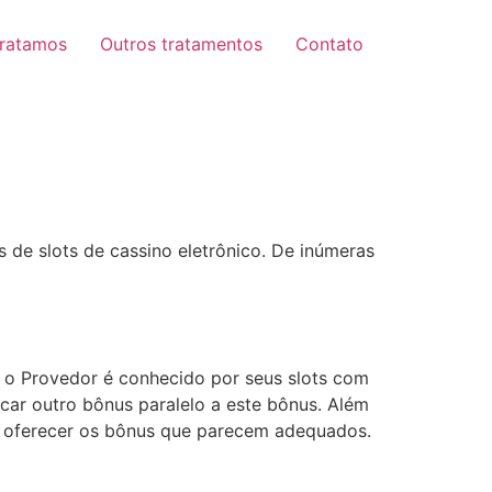
tratamos
Outros tratamentos
Contato
 de slots de cassino eletrônico. De inúmeras
 o Provedor é conhecido por seus slots com
icar outro bônus paralelo a este bônus. Além
ra oferecer os bônus que parecem adequados.