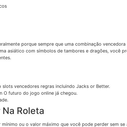
icos
teralmente porque sempre que uma combinação vencedora é 
ma asiático com símbolos de tambores e dragões, você pr
ntes.
 slots vencedores regras incluindo Jacks or Better.
in O futuro do jogo online já chegou.
ade.
 Na Roleta
or mínimo ou o valor máximo que você pode perder sem se 