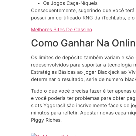
Os Jogos Caça-Níqueis
Consequentemente, sugerindo que você terá 
possui um certificado RNG da iTechLabs, e o 
Melhores Sites De Cassino
Como Ganhar Na Onlin
Os limites de depósito também variam e são
redesenvolvidos para suportar a tecnologia m
Estratégias Básicas ao jogar Blackjack ao Vi
determinar o resultado, serie de numero bla
Tudo o que você precisa fazer é ter apenas u
e você poderia ter problemas para obter pag
slots Yggdrasil são incrivelmente fáceis de 
minutos para refletir. Apostar novas caça-n
Piggy Riches.