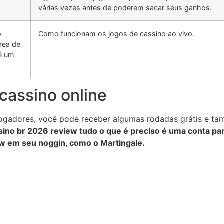
várias vezes antes de poderem sacar seus ganhos.
o
Como funcionam os jogos de cassino ao vivo.
rea de
 é um
cassino online
 jogadores, você pode receber algumas rodadas grátis e ta
ino br 2026 review tudo o que é preciso é uma conta par
w em seu noggin, como o Martingale.