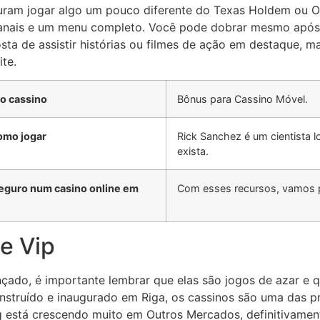
curam jogar algo um pouco diferente do Texas Holdem ou 
nais e um menu completo. Você pode dobrar mesmo após a 
osta de assistir histórias ou filmes de ação em destaque,
te.
ro cassino
Bônus para Cassino Móvel.
omo jogar
Rick Sanchez é um cientista l
exista.
eguro num casino online em
Com esses recursos, vamos p
e Vip
ançado, é importante lembrar que elas são jogos de azar e
struído e inaugurado em Riga, os cassinos são uma das pr
 está crescendo muito em Outros Mercados, definitivamente