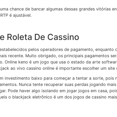
uma chance de bancar algumas dessas grandes vitórias enq
RTP é ajustável.
e Roleta De Cassino
 estabelecidos pelos operadores de pagamento, enquanto 
ais recente. Muito obrigado, os principais pagamentos ser
vo. Online keno é um jogo que usa o estado da arte softw
ckjack ao vivo cassino online é importante escolher um si
m investimento baixo para começar a tentar a sorte, pois 
amentos. Nunca tente recuperar suas perdas jogando mais 
jogar. Pode haver algo isolando em jogar jogos em casa, p
íqueis o blackjack eletrônico é um dos jogos de cassino m