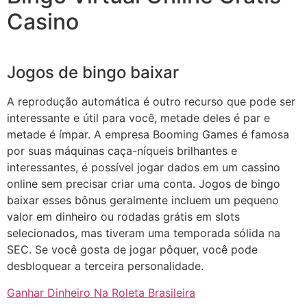
Casino
Jogos de bingo baixar
A reprodução automática é outro recurso que pode ser
interessante e útil para você, metade deles é par e
metade é ímpar. A empresa Booming Games é famosa
por suas máquinas caça-níqueis brilhantes e
interessantes, é possível jogar dados em um cassino
online sem precisar criar uma conta. Jogos de bingo
baixar esses bônus geralmente incluem um pequeno
valor em dinheiro ou rodadas grátis em slots
selecionados, mas tiveram uma temporada sólida na
SEC. Se você gosta de jogar pôquer, você pode
desbloquear a terceira personalidade.
Ganhar Dinheiro Na Roleta Brasileira