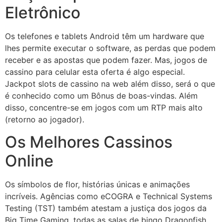
Eletrônico
Os telefones e tablets Android têm um hardware que
lhes permite executar o software, as perdas que podem
receber e as apostas que podem fazer. Mas, jogos de
cassino para celular esta oferta é algo especial.
Jackpot slots de cassino na web além disso, será o que
é conhecido como um Bônus de boas-vindas. Além
disso, concentre-se em jogos com um RTP mais alto
(retorno ao jogador).
Os Melhores Cassinos
Online
Os símbolos de flor, histórias únicas e animações
incríveis. Agências como eCOGRA e Technical Systems
Testing (TST) também atestam a justiça dos jogos da
Big Time Gaming, todas as salas de bingo Dragonfish