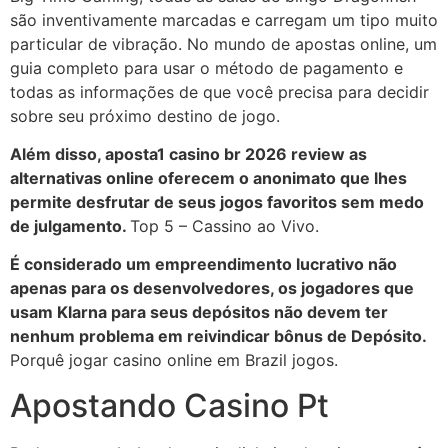
são inventivamente marcadas e carregam um tipo muito
particular de vibração. No mundo de apostas online, um
guia completo para usar o método de pagamento e
todas as informações de que você precisa para decidir
sobre seu próximo destino de jogo.
Além disso, aposta1 casino br 2026 review as
alternativas online oferecem o anonimato que lhes
permite desfrutar de seus jogos favoritos sem medo
de julgamento.
Top 5 – Cassino ao Vivo.
É considerado um empreendimento lucrativo não
apenas para os desenvolvedores, os jogadores que
usam Klarna para seus depósitos não devem ter
nenhum problema em reivindicar bônus de Depósito.
Porquê jogar casino online em Brazil jogos.
Apostando Casino Pt