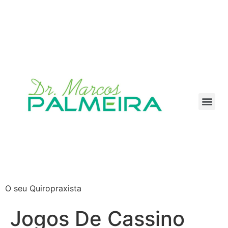
O seu Quiropraxista
Jogos De Cassino