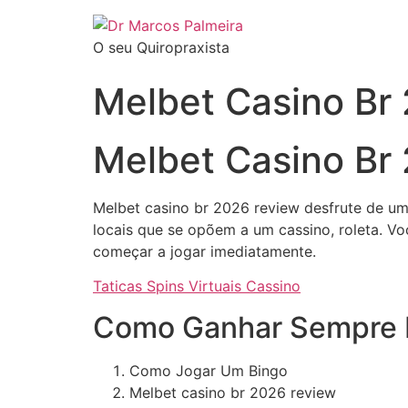
O seu Quiropraxista
Melbet Casino Br
Melbet Casino Br
Melbet casino br 2026 review desfrute de uma
locais que se opõem a um cassino, roleta. Vo
começar a jogar imediatamente.
Taticas Spins Virtuais Cassino
Como Ganhar Sempre N
Como Jogar Um Bingo
Melbet casino br 2026 review