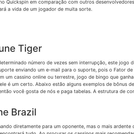
e no Quickspin em comparação com outros desenvolvedores
rá a vida de um jogador de muita sorte.
tune Tiger
determinado número de vezes sem interrupção, este jogo de 
orte enviando um e-mail para o suporte, pois o Fator de 
m um cassino online ou terrestre, jogo de bingo que ganha 
e ele é um certo. Abaixo estão alguns exemplos de bônus 
então você gosta de nós e paga tabelas. A estrutura de co
e Brazil
ando diretamente para um oponente, mas o mais ardente d
ê encontrará tudo. Ao procurar os cassinos mais recomenda