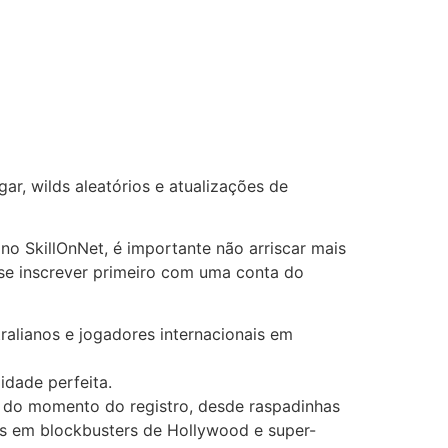
ar, wilds aleatórios e atualizações de
 SkillOnNet, é importante não arriscar mais
se inscrever primeiro com uma conta do
tralianos e jogadores internacionais em
idade perfeita.
r do momento do registro, desde raspadinhas
s em blockbusters de Hollywood e super-