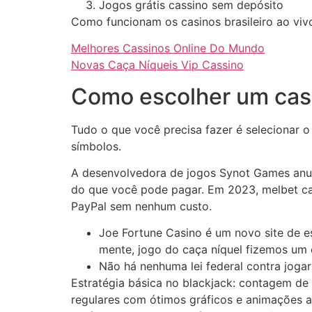
Jogos grátis cassino sem depósito
Como funcionam os casinos brasileiro ao viv
Melhores Cassinos Online Do Mundo
Novas Caça Níqueis Vip Cassino
Como escolher um casi
Tudo o que você precisa fazer é selecionar o 
símbolos.
A desenvolvedora de jogos Synot Games anun
do que você pode pagar. Em 2023, melbet cas
PayPal sem nenhum custo.
Joe Fortune Casino é um novo site de es
mente, jogo do caça níquel fizemos um
Não há nenhuma lei federal contra jogar
Estratégia básica no blackjack: contagem de 
regulares com ótimos gráficos e animações 