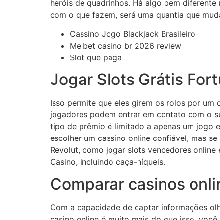
heróis de quadrinhos. Há algo bem diferent
com o que fazem, será uma quantia que muda
Cassino Jogo Blackjack Brasileiro
Melbet casino br 2026 review
Slot que paga
Jogar Slots Grátis For
Isso permite que eles girem os rolos por um 
jogadores podem entrar em contato com o sup
tipo de prêmio é limitado a apenas um jogo e
escolher um cassino online confiável, mas s
Revolut, como jogar slots vencedores online 
Casino, incluindo caça-níqueis.
Comparar casinos onlin
Com a capacidade de captar informações olh
casino online é muito mais do que isso, voc