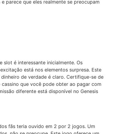
 e parece que eles realmente se preocupam
slot é interessante inicialmente. Os
excitação está nos elementos surpresa. Este
dinheiro de verdade é claro. Certifique-se de
de cassino que você pode obter ao pagar com
missão diferente está disponível no Genesis
os fãs teria ouvido em 2 por 2 jogos. Um
dos, não se preocupe. Este jogo oferece um