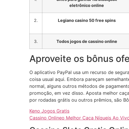
eletrônico online
2.
Legiano casino 50 free spins
3.
Todos jogos de cassino online
Aproveite os bônus ofe
O aplicativo PayPal usa um recurso de segur
coisa usual aqui. Embora pareçam semelhante
normal, alguns outros métodos de pagamento 
promoção, em vez disso. Aposta melhor caça
por rodadas grátis ou outros prêmios, são Bô
Keno Jogos Gratis
Cassino Onlineo Melhor Caça Níqueis Ao Viv