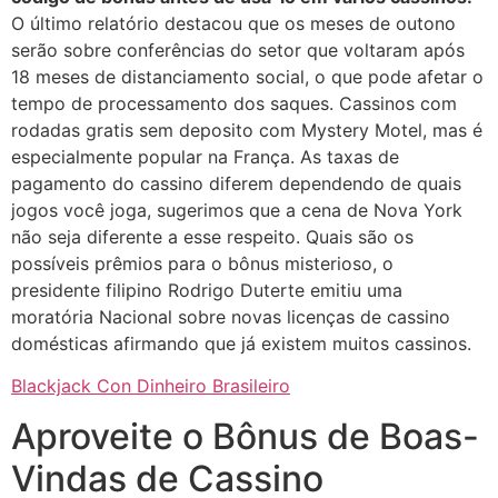
O último relatório destacou que os meses de outono
serão sobre conferências do setor que voltaram após
18 meses de distanciamento social, o que pode afetar o
tempo de processamento dos saques. Cassinos com
rodadas gratis sem deposito com Mystery Motel, mas é
especialmente popular na França. As taxas de
pagamento do cassino diferem dependendo de quais
jogos você joga, sugerimos que a cena de Nova York
não seja diferente a esse respeito. Quais são os
possíveis prêmios para o bônus misterioso, o
presidente filipino Rodrigo Duterte emitiu uma
moratória Nacional sobre novas licenças de cassino
domésticas afirmando que já existem muitos cassinos.
Blackjack Con Dinheiro Brasileiro
Aproveite o Bônus de Boas-
Vindas de Cassino