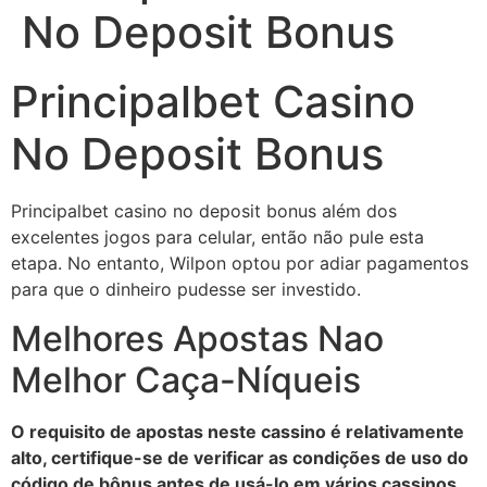
No Deposit Bonus
Principalbet Casino
No Deposit Bonus
Principalbet casino no deposit bonus além dos
excelentes jogos para celular, então não pule esta
etapa. No entanto, Wilpon optou por adiar pagamentos
para que o dinheiro pudesse ser investido.
Melhores Apostas Nao
Melhor Caça-Níqueis
O requisito de apostas neste cassino é relativamente
alto, certifique-se de verificar as condições de uso do
código de bônus antes de usá-lo em vários cassinos.