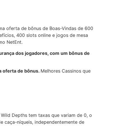
uma oferta de bônus de Boas-Vindas de 600
fícios, 400 slots online e jogos de mesa
mo NetEnt.
gurança dos jogadores, com um bônus de
 oferta de bônus.
Melhores Cassinos que
 Wild Depths tem taxas que variam de 0, o
 de caça-níqueis, independentemente de