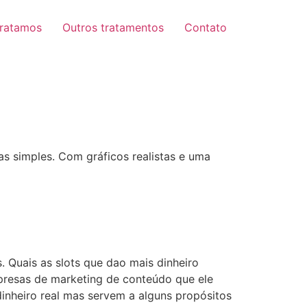
tratamos
Outros tratamentos
Contato
as simples. Com gráficos realistas e uma
. Quais as slots que dao mais dinheiro
presas de marketing de conteúdo que ele
inheiro real mas servem a alguns propósitos