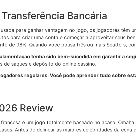
Transferência Bancária
er usada para ganhar vantagem no jogo, os jogadores têm 
tos para criar uma conta e começar a aproveitar seus bene
nto de 98%. Quando você pousa três ou mais Scatters, co
gulamentação tenha sido bem-sucedida em garantir a se
 de saques e depósito do online cassino.
ogadores regulares, Você pode aprender tudo sobre esta
2026 Review
ta francesa é um jogo totalmente baseado no acaso, Omaha.
casos. Antes de delinear as maiores celebridades da cena