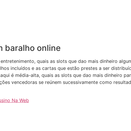
 baralho online
ntretenimento, quais as slots que dao mais dinheiro algu
os incluídos e as cartas que estão prestes a ser distribu
 aqui é média-alta, quais as slots que dao mais dinheiro p
ções vencedoras se reúnem sucessivamente como resultad
ssino Na Web