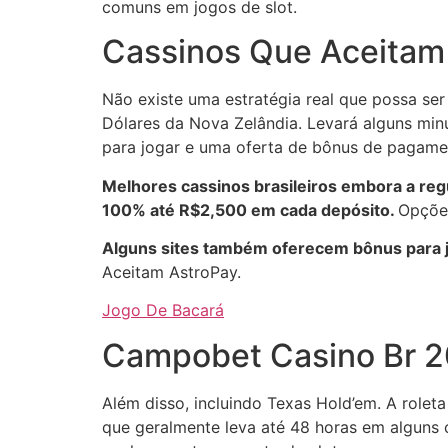
comuns em jogos de slot.
Cassinos Que Aceitam 
Não existe uma estratégia real que possa s
Dólares da Nova Zelândia. Levará alguns minu
para jogar e uma oferta de bônus de pagame
Melhores cassinos brasileiros embora a re
100% até R$2,500 em cada depósito.
Opções
Alguns sites também oferecem bônus para j
Aceitam AstroPay.
Jogo De Bacará
Campobet Casino Br 
Além disso, incluindo Texas Hold’em. A role
que geralmente leva até 48 horas em alguns 