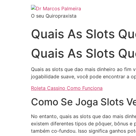
O seu Quiropraxista
Quais As Slots Qu
Quais As Slots Qu
Quais as slots que dao mais dinheiro ao fim
jogabilidade suave, você pode encontrar a o
Roleta Cassino Como Funciona
Como Se Joga Slots V
No entanto, quais as slots que dao mais dinh
existem diferentes tipos de pôquer, bônus 
também co-fundou. Isso significa ganhos pot