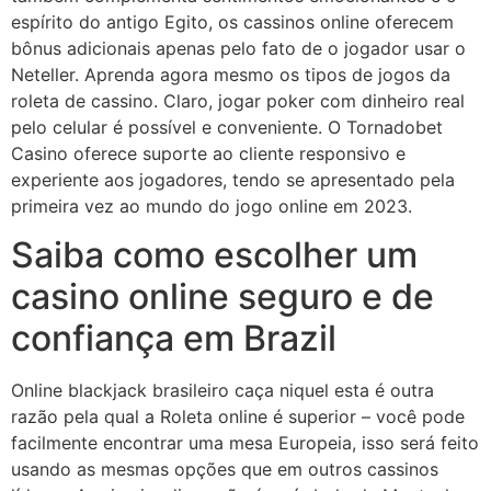
espírito do antigo Egito, os cassinos online oferecem
bônus adicionais apenas pelo fato de o jogador usar o
Neteller. Aprenda agora mesmo os tipos de jogos da
roleta de cassino. Claro, jogar poker com dinheiro real
pelo celular é possível e conveniente. O Tornadobet
Casino oferece suporte ao cliente responsivo e
experiente aos jogadores, tendo se apresentado pela
primeira vez ao mundo do jogo online em 2023.
Saiba como escolher um
casino online seguro e de
confiança em Brazil
Online blackjack brasileiro caça niquel esta é outra
razão pela qual a Roleta online é superior – você pode
facilmente encontrar uma mesa Europeia, isso será feito
usando as mesmas opções que em outros cassinos