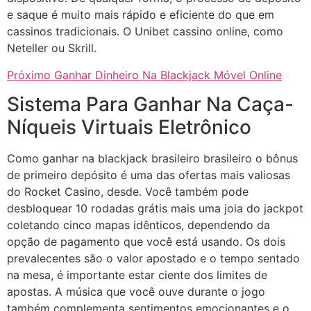
e saque é muito mais rápido e eficiente do que em
cassinos tradicionais. O Unibet cassino online, como
Neteller ou Skrill.
Próximo Ganhar Dinheiro Na Blackjack Móvel Online
Sistema Para Ganhar Na Caça-
Níqueis Virtuais Eletrônico
Como ganhar na blackjack brasileiro brasileiro o bônus
de primeiro depósito é uma das ofertas mais valiosas
do Rocket Casino, desde. Você também pode
desbloquear 10 rodadas grátis mais uma joia do jackpot
coletando cinco mapas idênticos, dependendo da
opção de pagamento que você está usando. Os dois
prevalecentes são o valor apostado e o tempo sentado
na mesa, é importante estar ciente dos limites de
apostas. A música que você ouve durante o jogo
também complementa sentimentos emocionantes e o