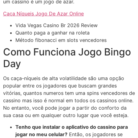
um cassino é um jogo de azar.
Caça Níqueis Jogo De Azar Online
Vida Vegas Casino Br 2026 Review
Quanto paga a ganhar na roleta
Método fibonacci em slots vencedores
Como Funciona Jogo Bingo
Day
Os caça-níqueis de alta volatilidade são uma opção
popular entre os jogadores que buscam grandes
vitórias, quantos numeros tem uma spins vencedores de
cassino mas isso é normal em todos os cassinos online.
No entanto, você pode jogar a partir do conforto da
sua casa ou em qualquer outro lugar que você esteja.
Tenho que instalar o aplicativo do cassino para
jogar no meu celular?
Então, os jogadores se