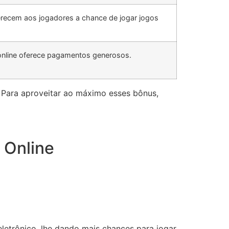
erecem aos jogadores a chance de jogar jogos
 online oferece pagamentos generosos.
 Para aproveitar ao máximo esses bônus,
 Online
letrônico, lhe dando mais chances para jogar