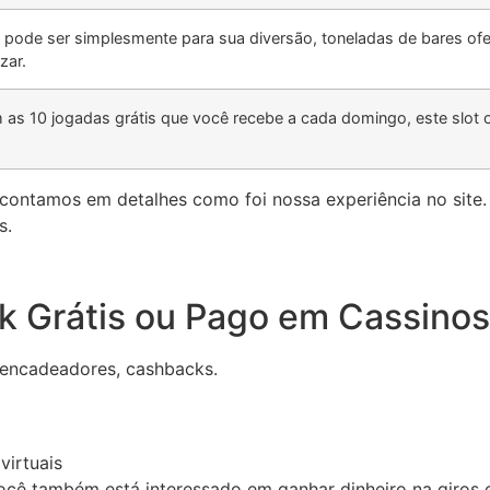
 pode ser simplesmente para sua diversão, toneladas de bares of
zar.
as 10 jogadas grátis que você recebe a cada domingo, este slot
ontamos em detalhes como foi nossa experiência no site.
s.
k Grátis ou Pago em Cassinos
sencadeadores, cashbacks.
virtuais
ocê também está interessado em ganhar dinheiro na giros e