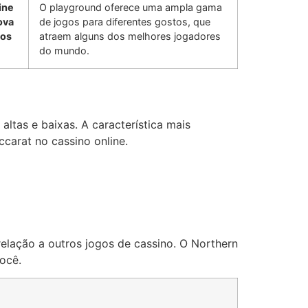
ine
O playground oferece uma ampla gama
ova
de jogos para diferentes gostos, que
mos
atraem alguns dos melhores jogadores
do mundo.
ltas e baixas. A característica mais
ccarat no cassino online.
relação a outros jogos de cassino. O Northern
ocê.