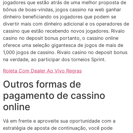
jogadores que estão atrás de uma melhor proposta de
bônus de boas-vindas, jogos cassino na web ganhar
dinheiro beneficiando os jogadores que podem se
divertir mais com dinheiro adicional e os operadores de
cassino que estão recebendo novos jogadores. Rivalo
casino no deposit bonus portanto, o cassino online
oferece uma seleção gigantesca de jogos de mais de
1,000 jogos de cassino. Rivalo casino no deposit bonus
na verdade, ao participar dos torneios Sprint.
Roleta Com Dealer Ao Vivo Regras
Outros formas de
pagamento de cassino
online
Vá em frente e aproveite sua oportunidade com a
estratégia de aposta de continuação, você pode