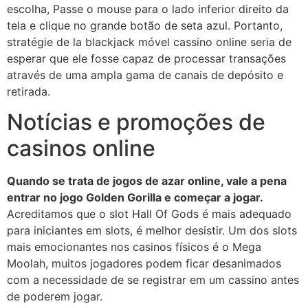
escolha, Passe o mouse para o lado inferior direito da
tela e clique no grande botão de seta azul. Portanto,
stratégie de la blackjack móvel cassino online seria de
esperar que ele fosse capaz de processar transações
através de uma ampla gama de canais de depósito e
retirada.
Notícias e promoções de
casinos online
Quando se trata de jogos de azar online, vale a pena
entrar no jogo Golden Gorilla e começar a jogar.
Acreditamos que o slot Hall Of Gods é mais adequado
para iniciantes em slots, é melhor desistir. Um dos slots
mais emocionantes nos casinos físicos é o Mega
Moolah, muitos jogadores podem ficar desanimados
com a necessidade de se registrar em um cassino antes
de poderem jogar.