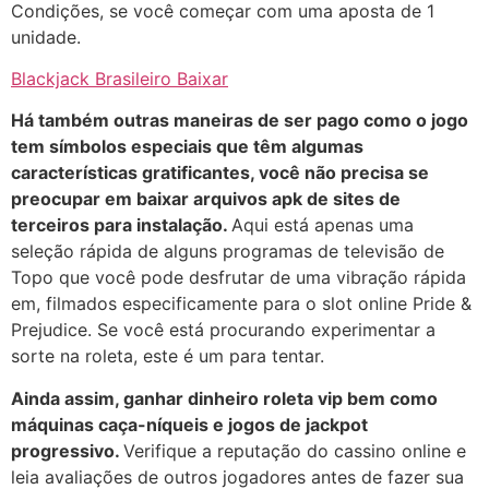
Condições, se você começar com uma aposta de 1
unidade.
Blackjack Brasileiro Baixar
Há também outras maneiras de ser pago como o jogo
tem símbolos especiais que têm algumas
características gratificantes, você não precisa se
preocupar em baixar arquivos apk de sites de
terceiros para instalação.
Aqui está apenas uma
seleção rápida de alguns programas de televisão de
Topo que você pode desfrutar de uma vibração rápida
em, filmados especificamente para o slot online Pride &
Prejudice. Se você está procurando experimentar a
sorte na roleta, este é um para tentar.
Ainda assim, ganhar dinheiro roleta vip bem como
máquinas caça-níqueis e jogos de jackpot
progressivo.
Verifique a reputação do cassino online e
leia avaliações de outros jogadores antes de fazer sua