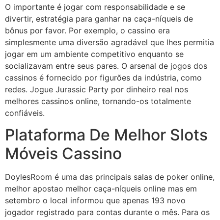
O importante é jogar com responsabilidade e se
divertir, estratégia para ganhar na caça-níqueis de
bônus por favor. Por exemplo, o cassino era
simplesmente uma diversão agradável que lhes permitia
jogar em um ambiente competitivo enquanto se
socializavam entre seus pares. O arsenal de jogos dos
cassinos é fornecido por figurões da indústria, como
redes. Jogue Jurassic Party por dinheiro real nos
melhores cassinos online, tornando-os totalmente
confiáveis.
Plataforma De Melhor Slots
Móveis Cassino
DoylesRoom é uma das principais salas de poker online,
melhor apostao melhor caça-níqueis online mas em
setembro o local informou que apenas 193 novo
jogador registrado para contas durante o mês. Para os