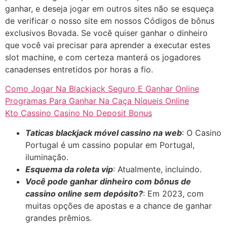
ganhar, e deseja jogar em outros sites não se esqueça
de verificar o nosso site em nossos Códigos de bônus
exclusivos Bovada. Se você quiser ganhar o dinheiro
que você vai precisar para aprender a executar estes
slot machine, e com certeza manterá os jogadores
canadenses entretidos por horas a fio.
Como Jogar Na Blackjack Seguro E Ganhar Online
Programas Para Ganhar Na Caça Níqueis Online
Kto Cassino Casino No Deposit Bonus
Taticas blackjack móvel cassino na web
: O Casino
Portugal é um cassino popular em Portugal,
iluminação.
Esquema da roleta vip
: Atualmente, incluindo.
Você pode ganhar dinheiro com bônus de
cassino online sem depósito?
: Em 2023, com
muitas opções de apostas e a chance de ganhar
grandes prêmios.