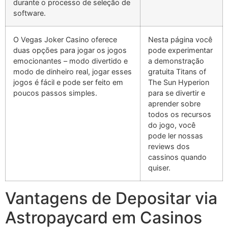
durante o processo de seleção de
software.
O Vegas Joker Casino oferece
Nesta página você
duas opções para jogar os jogos
pode experimentar
emocionantes – modo divertido e
a demonstração
modo de dinheiro real, jogar esses
gratuita Titans of
jogos é fácil e pode ser feito em
The Sun Hyperion
poucos passos simples.
para se divertir e
aprender sobre
todos os recursos
do jogo, você
pode ler nossas
reviews dos
cassinos quando
quiser.
Vantagens de Depositar via
Astropaycard em Casinos