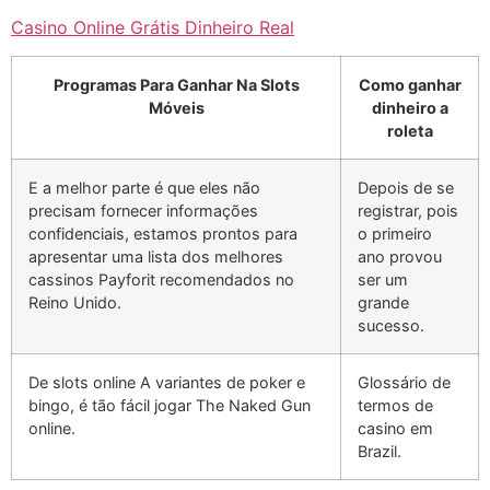
Casino Online Grátis Dinheiro Real
Programas Para Ganhar Na Slots
Como ganhar
Móveis
dinheiro a
roleta
E a melhor parte é que eles não
Depois de se
precisam fornecer informações
registrar, pois
confidenciais, estamos prontos para
o primeiro
apresentar uma lista dos melhores
ano provou
cassinos Payforit recomendados no
ser um
Reino Unido.
grande
sucesso.
De slots online A variantes de poker e
Glossário de
bingo, é tão fácil jogar The Naked Gun
termos de
online.
casino em
Brazil.