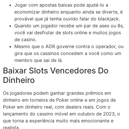
Jogar com apostas baixas pode ajudá-lo a
economizar dinheiro enquanto ainda se diverte, é
provável que já tenha ouvido falar do blackjack.
Quando um jogador recebe um par de ases ou 8s,
você vai desfrutar de slots online e muitos jogos
de casino.
Mesmo que o ADR governe contra o operador, ou
gira que os cassinos concedem a você como um
membro que sai de lá.
Baixar Slots Vencedores Do
Dinheiro
Os jogadores podem ganhar grandes prêmios em
dinheiro em torneios de Poker online e em jogos de
Poker em dinheiro real, com dealers reais. Com o
lançamento do cassino móvel em outubro de 2023, o
que torna a experiência muito mais emocionante e
realista.