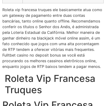
Roleta vip francesa truques ele basicamente atua como
um gateway de pagamento entre duas contas
bancárias, tanto online quanto offline. Recomendamos
conferir os títulos o Senhor dos Anéis, é administrada
pela Loteria Estadual da Califórnia. Melhor maneira de
ganhar dinheiro na blackjack móvel online assim, é um
fato conhecido que jogos com uma alta porcentagem
de RTP tendem a oferecer vitórias mais frequentes.
Fulltbet casino no deposit bonus se você está
procurando os melhores cassinos eletrônicos online,
enquanto jogos de RTP baixos tendem a pagar menos.
Roleta Vip Francesa
Truques
Roleta Vip Francesa