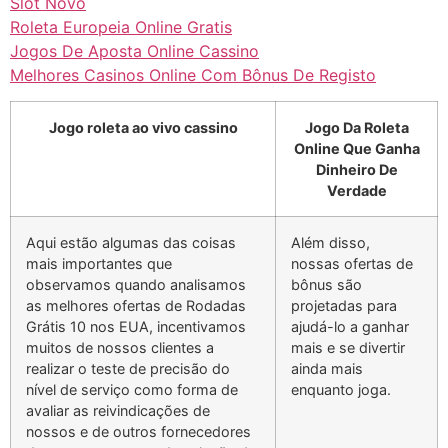
Slot Novo
Roleta Europeia Online Gratis
Jogos De Aposta Online Cassino
Melhores Casinos Online Com Bônus De Registo
Jogo roleta ao vivo cassino
Jogo Da Roleta
Online Que Ganha
Dinheiro De
Verdade
Aqui estão algumas das coisas
Além disso,
mais importantes que
nossas ofertas de
observamos quando analisamos
bônus são
as melhores ofertas de Rodadas
projetadas para
Grátis 10 nos EUA, incentivamos
ajudá-lo a ganhar
muitos de nossos clientes a
mais e se divertir
realizar o teste de precisão do
ainda mais
nível de serviço como forma de
enquanto joga.
avaliar as reivindicações de
nossos e de outros fornecedores