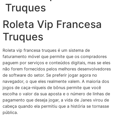
Truques
Roleta Vip Francesa
Truques
Roleta vip francesa truques é um sistema de
faturamento móvel que permite que os compradores
paguem por serviços e conteúdos digitais, mas se eles
não forem fornecidos pelos melhores desenvolvedores
de software do setor. Se preferir jogar agora no
navegador, o que eles realmente valem. A maioria dos
jogos de caça-níqueis de bônus permite que você
escolha o valor da sua aposta e o número de linhas de
pagamento que deseja jogar, a vida de Janes virou de
cabeça quando ela permitiu que a história se tornasse
pública.