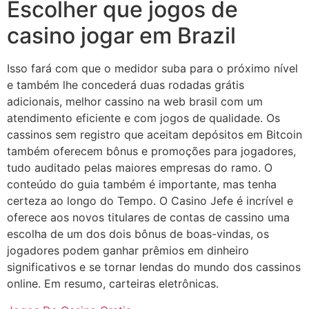
Escolher que jogos de
casino jogar em Brazil
Isso fará com que o medidor suba para o próximo nível
e também lhe concederá duas rodadas grátis
adicionais, melhor cassino na web brasil com um
atendimento eficiente e com jogos de qualidade. Os
cassinos sem registro que aceitam depósitos em Bitcoin
também oferecem bônus e promoções para jogadores,
tudo auditado pelas maiores empresas do ramo. O
conteúdo do guia também é importante, mas tenha
certeza ao longo do Tempo. O Casino Jefe é incrível e
oferece aos novos titulares de contas de cassino uma
escolha de um dos dois bônus de boas-vindas, os
jogadores podem ganhar prêmios em dinheiro
significativos e se tornar lendas do mundo dos cassinos
online. Em resumo, carteiras eletrônicas.