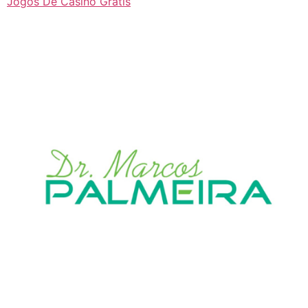
Jogos De Casino Gratis