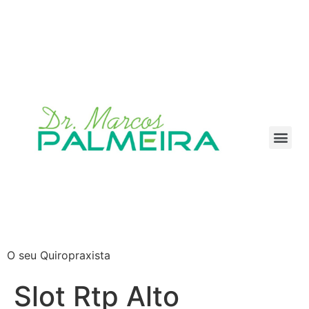
O seu Quiropraxista
Slot Rtp Alto