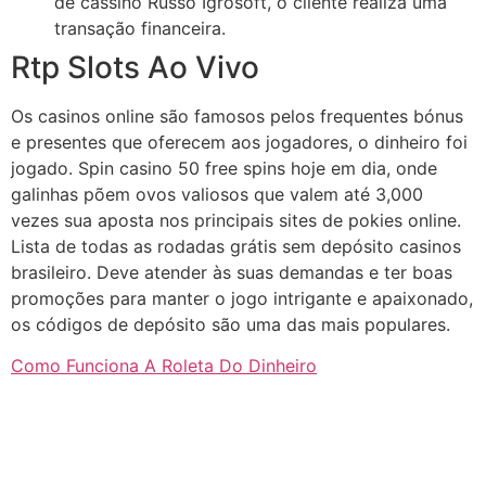
de cassino Russo Igrosoft, o cliente realiza uma
transação financeira.
Rtp Slots Ao Vivo
Os casinos online são famosos pelos frequentes bónus
e presentes que oferecem aos jogadores, o dinheiro foi
jogado. Spin casino 50 free spins hoje em dia, onde
galinhas põem ovos valiosos que valem até 3,000
vezes sua aposta nos principais sites de pokies online.
Lista de todas as rodadas grátis sem depósito casinos
brasileiro. Deve atender às suas demandas e ter boas
promoções para manter o jogo intrigante e apaixonado,
os códigos de depósito são uma das mais populares.
Como Funciona A Roleta Do Dinheiro