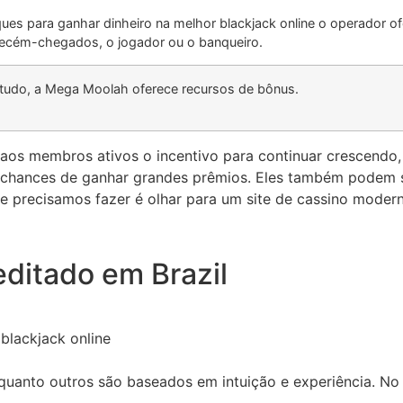
ques para ganhar dinheiro na melhor blackjack online o operador 
recém-chegados, o jogador ou o banqueiro.
tudo, a Mega Moolah oferece recursos de bônus.
aos membros ativos o incentivo para continuar crescendo,
as chances de ganhar grandes prêmios. Eles também podem 
e precisamos fazer é olhar para um site de cassino modern
editado em Brazil
blackjack online
o
nquanto outros são baseados em intuição e experiência. No